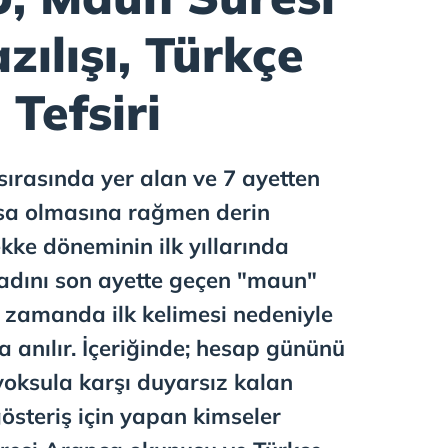
ılışı, Türkçe
Tefsiri
 sırasında yer alan ve 7 ayetten
ısa olmasına rağmen derin
kke döneminin ilk yıllarında
 adını son ayette geçen "maun"
ı zamanda ilk kelimesi nedeniyle
a anılır. İçeriğinde; hesap gününü
yoksula karşı duyarsız kalan
 gösteriş için yapan kimseler