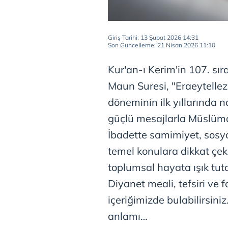
Giriş Tarihi: 13 Şubat 2026 14:31
Son Güncelleme: 21 Nisan 2026 11:10
Kur'an-ı Kerim'in 107. sı
Maun Suresi, "Eraeytellez
döneminin ilk yıllarında na
güçlü mesajlarla Müslüman
İbadette samimiyet, sosyal
temel konulara dikkat çe
toplumsal hayata ışık tut
Diyanet meali, tefsiri ve fa
içeriğimizde bulabilirsini
anlamı…