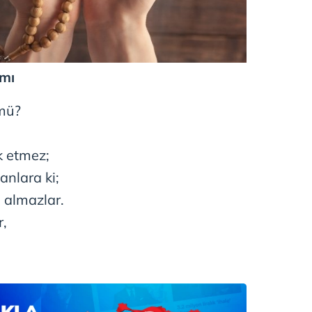
 çerezlerle ilgili bilgi almak için lütfen
tıklayınız
.
amı
 mü?
k etmez;
anlara ki;
 almazlar.
r,