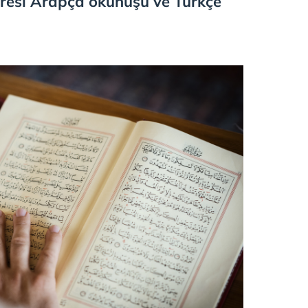
 Suresi Arapça okunuşu ve Türkçe