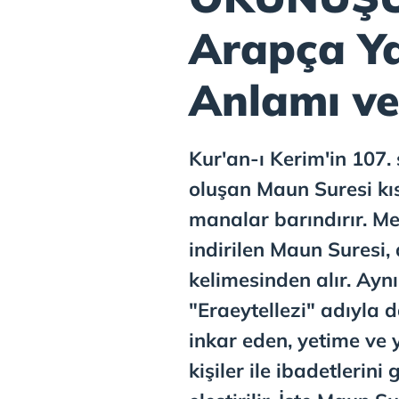
Arapça Yaz
Anlamı ve 
Kur'an-ı Kerim'in 107.
oluşan Maun Suresi k
manalar barındırır. Me
indirilen Maun Suresi,
kelimesinden alır. Ayn
"Eraeytellezi" adıyla d
inkar eden, yetime ve 
kişiler ile ibadetlerini