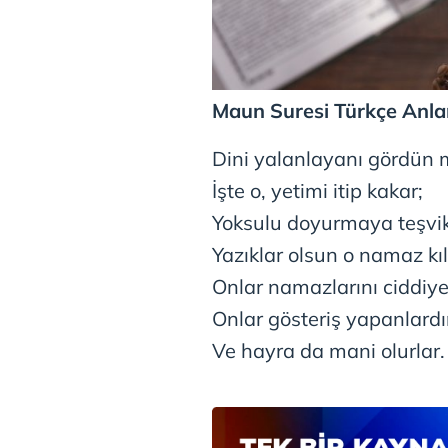
mevzuata uygun olarak kullanılan
Maun Suresi Türkçe Anl
Dini yalanlayanı gördün
İşte o, yetimi itip kakar;
Yoksulu doyurmaya teşvi
Yazıklar olsun o namaz kıl
Onlar namazlarını ciddiye
Onlar gösteriş yapanlardı
Ve hayra da mani olurlar.