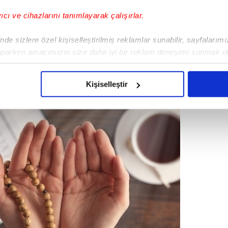
him sahun
yıcı ve cihazlarını tanımlayarak çalışırlar.
de sizlere özel kişiselleştirilmiş reklamlar sunabilir, sayfalarım
aparken amacımızın size daha iyi bir reklam deneyimi sunmak ol
imizden gelen çabayı gösterdiğimizi ve bu noktada, reklamların ma
olduğunu sizlere hatırlatmak isteriz.
Kişiselleştir
çerezlere izin vermedikleri takdirde, kullanıcılara hedefli reklaml
abilmek için İnternet Sitemizde kendimize ve üçüncü kişilere ait 
isel verileriniz işlenmekte olup gerekli olan çerezler bilgi toplum
 çerezler, sitemizin daha işlevsel kılınması ve kişiselleştirilmes
 yapılması, amaçlarıyla sınırlı olarak açık rızanız dahilinde kulla
aşağıda yer alan panel vasıtasıyla belirleyebilirsiniz. Çerezlere iliş
lgilendirme Metnimizi
ziyaret edebilirsiniz.
Korunması Kanunu uyarınca hazırlanmış Aydınlatma Metnimizi okum