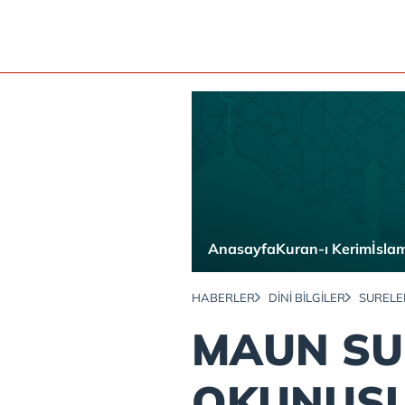
Anasayfa
Kuran-ı Kerim
İslam
HABERLER
DINI BILGILER
SURELE
MAUN SU
OKUNUŞU,