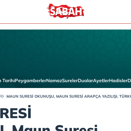
 Tarihi
Peygamberler
Namaz
Sureler
Dualar
Ayetler
Hadisler
D
R
MAUN SURESİ OKUNUŞU, MAUN SURESI ARAPÇA YAZILIŞI, TÜRKÇ
RESİ
 Maun Suresi