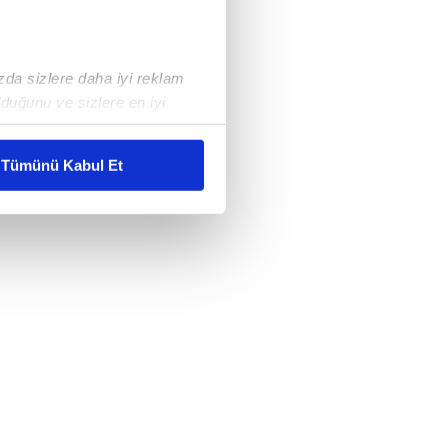
ızda sizlere daha iyi reklam
duğunu ve sizlere en iyi
liyetlerimizi karşılamak
Tümünü Kabul Et
ar gösterilmeyecektir."
çerezler kullanılmaktadır. Bu
u hizmetlerinin sunulması
i ve sizlere yönelik
nılacaktır.
kin detaylı bilgi için Ayarlar
ak ve sitemizde ilgili