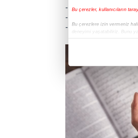
-
Ellezine hüm an salati
Bu çerezler, kullanıcıların tara
-
Ellezine hüm yüraun
Bu çerezlere izin vermeniz halin
-
Ve yemneunel maun
deneyimi yaşatabiliriz. Bunu y
içerikleri sunabilmek adına el
noktasında tek gelir kalemimiz 
Her halükârda, kullanıcılar, bu 
Sizlere daha iyi bir hizmet sun
çerezler vasıtasıyla çeşitli kiş
amacıyla kullanılmaktadır. Diğer
reklam/pazarlama faaliyetlerinin
Çerezlere ilişkin tercihlerinizi 
butonuna tıklayabilir,
Çerez Bi
6698 sayılı Kişisel Verilerin 