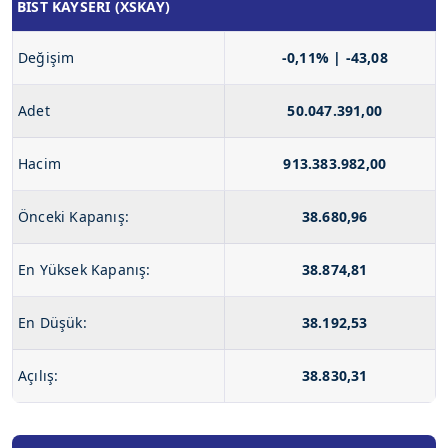
BIST KAYSERI (XSKAY)
Değişim
-0,11% | -43,08
Adet
50.047.391,00
Hacim
913.383.982,00
Önceki Kapanış:
38.680,96
En Yüksek Kapanış:
38.874,81
En Düşük:
38.192,53
Açılış:
38.830,31