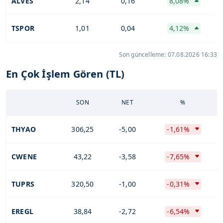
ALVES
2,14
0,16
8,08%
TSPOR
1,01
0,04
4,12%
Son güncelleme: 07.08.2026 16:33
En Çok İşlem Gören (TL)
SON
NET
%
THYAO
306,25
-5,00
-1,61%
CWENE
43,22
-3,58
-7,65%
TUPRS
320,50
-1,00
-0,31%
EREGL
38,84
-2,72
-6,54%