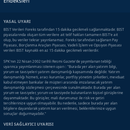
Endeksleri
YASAL UYARI
BİST Verileri Foreks tarafından 15 dakika gecikmeli sağlanmaktadır. BIST
piyasalarında oluşan tüm verilere ait telif hakları tamamen BIST'e ait
olup, bu veriler tekrar yayınlanamaz. Foreks tarafından sağlanan Pay
Piyasası, Borçlanma Araçları Piyasası, Vadeli İşlem ve Opsiyon Piyasası
verileri BIST kaynaklı en az 15 dakika gecikmeli verilerdir.
SPK'nın 22 Nisan 2002 tarihli Resmi Gazete'de yayımlanan tebliği
uyarınca yayımlanması istenen uyarı : "Burada yer alan yatırım bilgi,
yorum ve tavsiyeleri yatırım danışmanlığı kapsamında değildir. Yatırım
danışmanlığı hizmeti, aracı kurumlar, portföy yönetim şirketleri, mevduat
kabul etmeyen bankalar ile müşteri arasında imzalanacak yatırım
danışmanlığı sözleşmesi çerçevesinde sunulmaktadır. Burada yer alan
yorum ve tavsiyeler, yorum ve tavsiyede bulunanların kişisel görüşlerine
dayanmaktadır. Bu görüşler, mali durumunuz ile risk ve getiri
tercihlerinize uygun olmayabilir. Bu nedenle, sadece burada yer alan
bilgilere dayanılarak yatırım kararı verilmesi, beklentilerinize uygun
sonuçlar doğurmayabilir."
VERİ SAĞLAYICI UYARISI