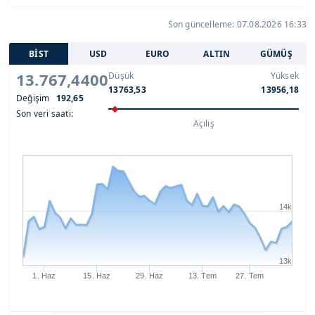
Son güncelleme: 07.08.2026 16:33
BİST
USD
EURO
ALTIN
GÜMÜŞ
13.767,4400
Düşük
Yüksek
13763,53
13956,18
Değişim
192,65
Son veri saati:
Açılış
14k
13k
1. Haz
15. Haz
29. Haz
13. Tem
27. Tem