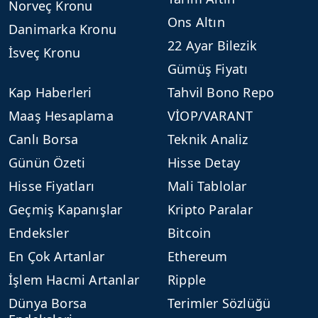
Norveç Kronu
Ons Altın
Danimarka Kronu
22 Ayar Bilezik
İsveç Kronu
Gümüş Fiyatı
Kap Haberleri
Tahvil Bono Repo
Maaş Hesaplama
VİOP/VARANT
Canlı Borsa
Teknik Analiz
Günün Özeti
Hisse Detay
Hisse Fiyatları
Mali Tablolar
Geçmiş Kapanışlar
Kripto Paralar
Endeksler
Bitcoin
En Çok Artanlar
Ethereum
İşlem Hacmi Artanlar
Ripple
Dünya Borsa
Terimler Sözlüğü