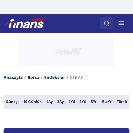
Anasayfa
Borsa
Endeksler
XSKAY
Gün içi
10 Günlük
1Ay
3Ay
1Yıl
3Yıl
5Yıl
Bu Yıl
Tümü