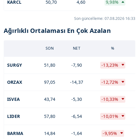
KARCL
50,70
4,60
9,98%
Son güncelleme: 07.08.2026 16:33
Ağırlıklı Ortalaması En Çok Azalan
SON
NET
%
SURGY
51,80
-7,90
-13,23%
ORZAX
97,05
-14,37
-12,72%
ISVEA
43,74
-5,30
-10,33%
LIDER
57,80
-6,54
-10,01%
BARMA
14,84
-1,64
-9,95%