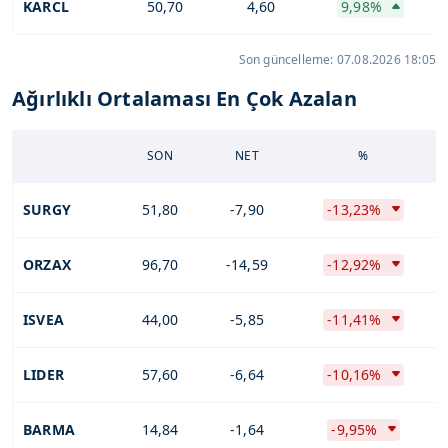
KARCL
50,70
4,60
9,98%
Son güncelleme: 07.08.2026 18:05
Ağırlıklı Ortalaması En Çok Azalan
SON
NET
%
SURGY
51,80
-7,90
-13,23%
ORZAX
96,70
-14,59
-12,92%
ISVEA
44,00
-5,85
-11,41%
LIDER
57,60
-6,64
-10,16%
BARMA
14,84
-1,64
-9,95%