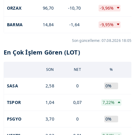
ORZAX
96,70
-10,70
-9,96%
BARMA
14,84
-1,64
-9,95%
Son güncelleme: 07.08.2026 18:05
En Çok İşlem Gören (LOT)
SON
NET
%
SASA
2,58
0
0%
TSPOR
1,04
0,07
7,22%
PSGYO
3,70
0
0%