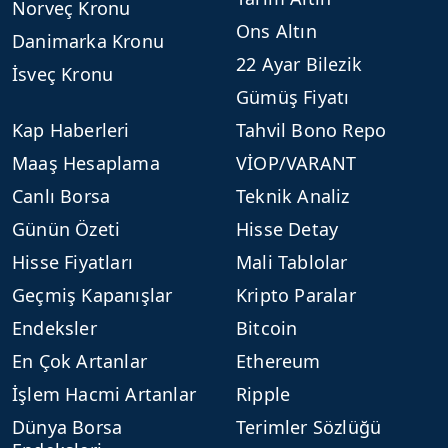
Norveç Kronu
Ons Altın
Danimarka Kronu
22 Ayar Bilezik
İsveç Kronu
Gümüş Fiyatı
Kap Haberleri
Tahvil Bono Repo
Maaş Hesaplama
VİOP/VARANT
Canlı Borsa
Teknik Analiz
Günün Özeti
Hisse Detay
Hisse Fiyatları
Mali Tablolar
Geçmiş Kapanışlar
Kripto Paralar
Endeksler
Bitcoin
En Çok Artanlar
Ethereum
İşlem Hacmi Artanlar
Ripple
Dünya Borsa
Terimler Sözlüğü