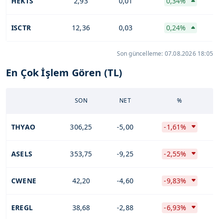
HEKTS
2,93
0,01
0,34%
ISCTR
12,36
0,03
0,24%
Son güncelleme: 07.08.2026 18:05
En Çok İşlem Gören (TL)
SON
NET
%
THYAO
306,25
-5,00
-1,61%
ASELS
353,75
-9,25
-2,55%
CWENE
42,20
-4,60
-9,83%
EREGL
38,68
-2,88
-6,93%