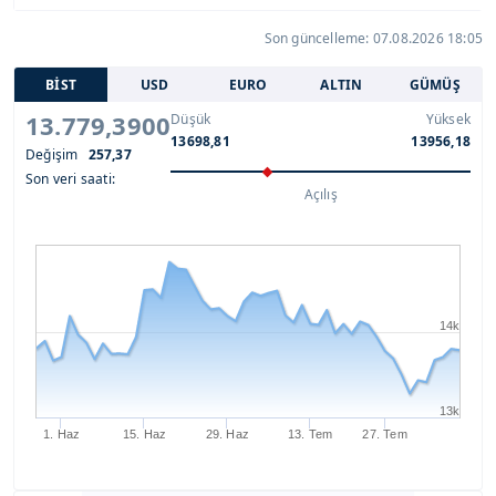
Son güncelleme: 07.08.2026 18:05
BİST
USD
EURO
ALTIN
GÜMÜŞ
13.779,3900
Düşük
Yüksek
13698,81
13956,18
Değişim
257,37
Son veri saati:
Açılış
14k
13k
1. Haz
15. Haz
29. Haz
13. Tem
27. Tem