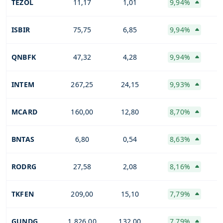
TEZOL
11,17
1,01
9,94%
ISBIR
75,75
6,85
9,94%
QNBFK
47,32
4,28
9,94%
INTEM
267,25
24,15
9,93%
MCARD
160,00
12,80
8,70%
BNTAS
6,80
0,54
8,63%
RODRG
27,58
2,08
8,16%
TKFEN
209,00
15,10
7,79%
GUNDG
1.826,00
132,00
7,79%