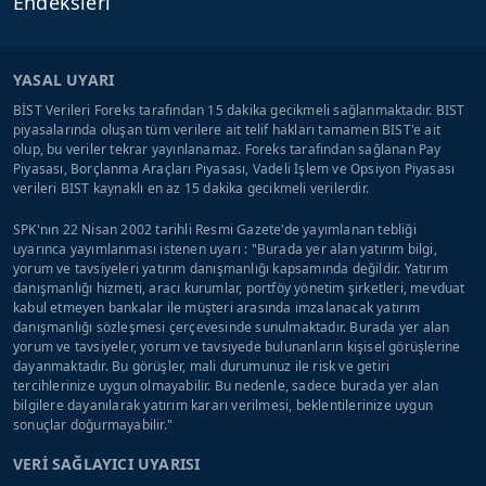
Endeksleri
YASAL UYARI
BİST Verileri Foreks tarafından 15 dakika gecikmeli sağlanmaktadır. BIST
piyasalarında oluşan tüm verilere ait telif hakları tamamen BIST'e ait
olup, bu veriler tekrar yayınlanamaz. Foreks tarafından sağlanan Pay
Piyasası, Borçlanma Araçları Piyasası, Vadeli İşlem ve Opsiyon Piyasası
verileri BIST kaynaklı en az 15 dakika gecikmeli verilerdir.
SPK'nın 22 Nisan 2002 tarihli Resmi Gazete'de yayımlanan tebliği
uyarınca yayımlanması istenen uyarı : "Burada yer alan yatırım bilgi,
yorum ve tavsiyeleri yatırım danışmanlığı kapsamında değildir. Yatırım
danışmanlığı hizmeti, aracı kurumlar, portföy yönetim şirketleri, mevduat
kabul etmeyen bankalar ile müşteri arasında imzalanacak yatırım
danışmanlığı sözleşmesi çerçevesinde sunulmaktadır. Burada yer alan
yorum ve tavsiyeler, yorum ve tavsiyede bulunanların kişisel görüşlerine
dayanmaktadır. Bu görüşler, mali durumunuz ile risk ve getiri
tercihlerinize uygun olmayabilir. Bu nedenle, sadece burada yer alan
bilgilere dayanılarak yatırım kararı verilmesi, beklentilerinize uygun
sonuçlar doğurmayabilir."
VERİ SAĞLAYICI UYARISI