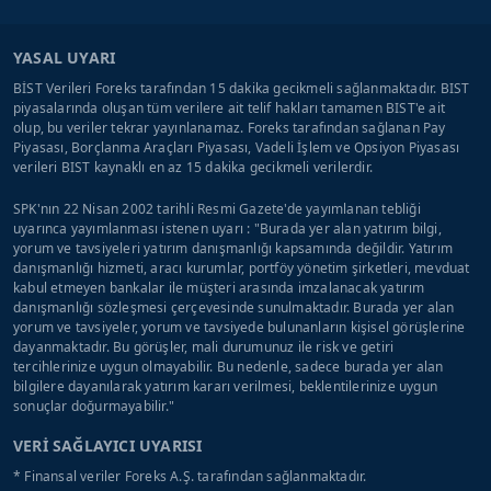
YASAL UYARI
BİST Verileri Foreks tarafından 15 dakika gecikmeli sağlanmaktadır. BIST
piyasalarında oluşan tüm verilere ait telif hakları tamamen BIST'e ait
olup, bu veriler tekrar yayınlanamaz. Foreks tarafından sağlanan Pay
Piyasası, Borçlanma Araçları Piyasası, Vadeli İşlem ve Opsiyon Piyasası
verileri BIST kaynaklı en az 15 dakika gecikmeli verilerdir.
SPK'nın 22 Nisan 2002 tarihli Resmi Gazete'de yayımlanan tebliği
uyarınca yayımlanması istenen uyarı : "Burada yer alan yatırım bilgi,
yorum ve tavsiyeleri yatırım danışmanlığı kapsamında değildir. Yatırım
danışmanlığı hizmeti, aracı kurumlar, portföy yönetim şirketleri, mevduat
kabul etmeyen bankalar ile müşteri arasında imzalanacak yatırım
danışmanlığı sözleşmesi çerçevesinde sunulmaktadır. Burada yer alan
yorum ve tavsiyeler, yorum ve tavsiyede bulunanların kişisel görüşlerine
dayanmaktadır. Bu görüşler, mali durumunuz ile risk ve getiri
tercihlerinize uygun olmayabilir. Bu nedenle, sadece burada yer alan
bilgilere dayanılarak yatırım kararı verilmesi, beklentilerinize uygun
sonuçlar doğurmayabilir."
VERİ SAĞLAYICI UYARISI
* Finansal veriler Foreks A.Ş. tarafından sağlanmaktadır.