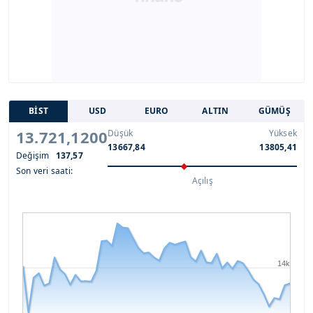
BİST
USD
EURO
ALTIN
GÜMÜŞ
13.721,1200
Düşük
Yüksek
13667,84
13805,41
Değişim
137,57
Son veri saati:
Açılış
14k