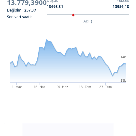
13.779,3900
Düşük
Yüksek
13698,81
13956,18
Değişim
257,37
Son veri saati:
Açılış
14k
13k
1. Haz
15. Haz
29. Haz
13. Tem
27. Tem