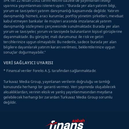
SPK'nın 22 Nisan 2002 tarihli Resmi Gazete'de yayımlanan tebliği
uyarınca yayımlanması istenen uyarı : "Burada yer alan yatırım bilgi,
yorum ve tavsiyeleri yatırım danışmanlığı kapsamında değildir. Yatırım
danışmanlığı hizmeti, aracı kurumlar, portföy yönetim şirketleri, mevduat
kabul etmeyen bankalar ile müşteri arasında imzalanacak yatırım
danışmanlığı sözleşmesi çerçevesinde sunulmaktadır. Burada yer alan
yorum ve tavsiyeler, yorum ve tavsiyede bulunanların kişisel görüşlerine
dayanmaktadır. Bu görüşler, mali durumunuz ile risk ve getiri
tercihlerinize uygun olmayabilir. Bu nedenle, sadece burada yer alan
bilgilere dayanılarak yatırım kararı verilmesi, beklentilerinize uygun
sonuçlar doğurmayabilir."
VERİ SAĞLAYICI UYARISI
* Finansal veriler Foreks A.Ş. tarafından sağlanmaktadır.
Turkuvaz Media Group, yayınlanan verilerin doğruluğu ve tamlığı
konusunda herhangi bir garanti vermez. Veri yayınında oluşabilecek
aksaklıklardan, verinin eksik ve yanlış yayınlanmasından meydana
gelebilecek herhangi bir zarardan Turkuvaz Media Group sorumlu
değildir.