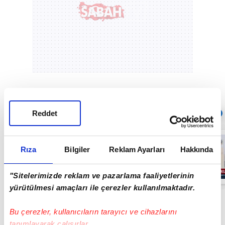
Sıradaki
Reddet
OTOMATİK OYNAT
Çin’in en büyük
global
Rıza
Bilgiler
Reklam Ayarları
Hakkında
markalarından
Chery, 3 farklı
SUV modeli ile
04:46
"Sitelerimizde reklam ve pazarlama faaliyetlerinin
Türkiye'ye
geliyor
yürütülmesi amaçları ile çerezler kullanılmaktadır.
Bu çerezler, kullanıcıların tarayıcı ve cihazlarını
tanımlayarak çalışırlar.