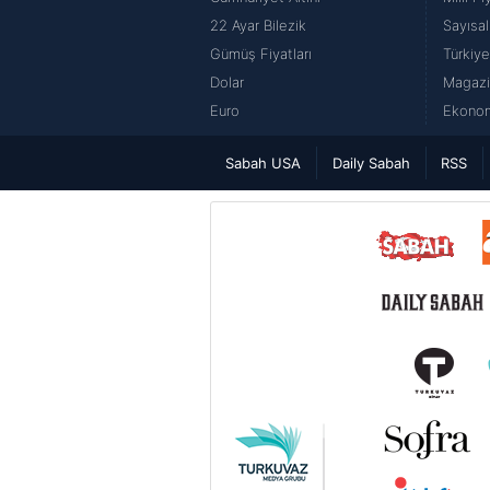
22 Ayar Bilezik
Sayısal
Gümüş Fiyatları
Türkiye
Dolar
Magazi
Euro
Ekonom
Sabah USA
Daily Sabah
RSS