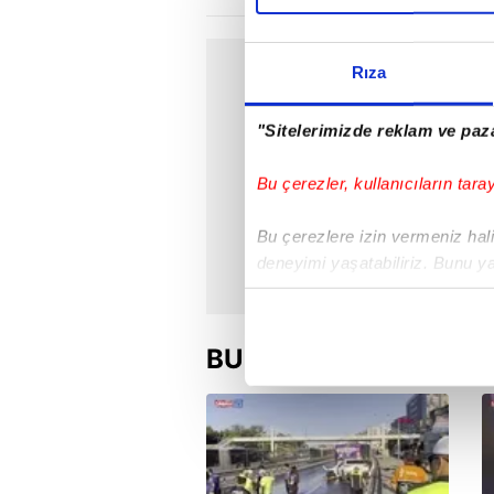
Rıza
"Sitelerimizde reklam ve paza
Bu çerezler, kullanıcıların tara
Bu çerezlere izin vermeniz halin
deneyimi yaşatabiliriz. Bunu y
içerikleri sunabilmek adına el
noktasında tek gelir kalemimiz 
BU HAFTA
Her halükârda, kullanıcılar, bu 
Sizlere daha iyi bir hizmet sun
çerezler vasıtasıyla çeşitli kiş
amacıyla kullanılmaktadır. Diğer