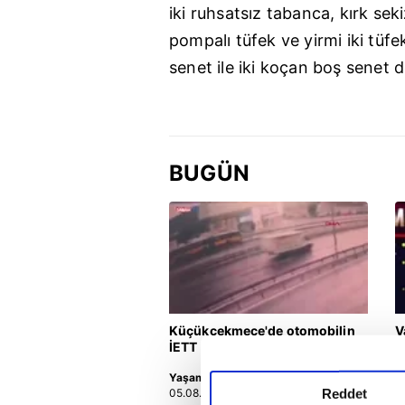
iki ruhsatsız tabanca, kırk seki
pompalı tüfek ve yirmi iki tüfe
senet ile iki koçan boş senet 
BUGÜN
Küçükçekmece'de otomobilin
V
İETT otobüsüne çarptığı kaza
F
kamerada | Video
Yaşam
F
Reddet
05.08.2026 | 14:28
0