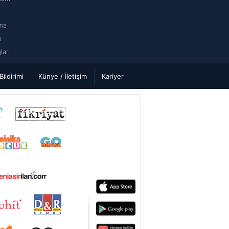
na
ı
arı
 Bildirimi
Künye / İletişim
Kariyer