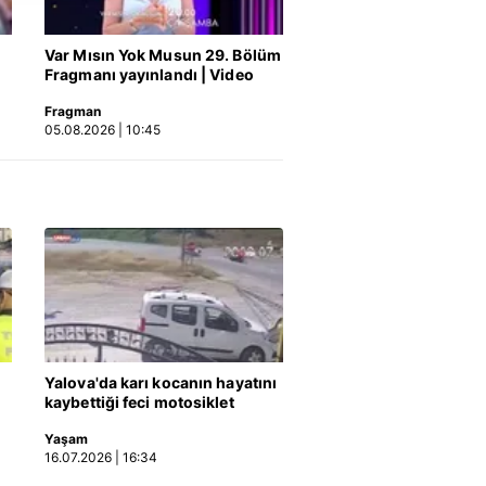
nılacaktır.
Var Mısın Yok Musun 29. Bölüm
kin detaylı bilgi için Ayarlar
Fragmanı yayınlandı | Video
Fragman
05.08.2026 | 10:45
ak ve sitemizde ilgili
Yalova'da karı kocanın hayatını
kaybettiği feci motosiklet
kazası saniye saniye kameraya
Yaşam
yansıdı | Video
16.07.2026 | 16:34