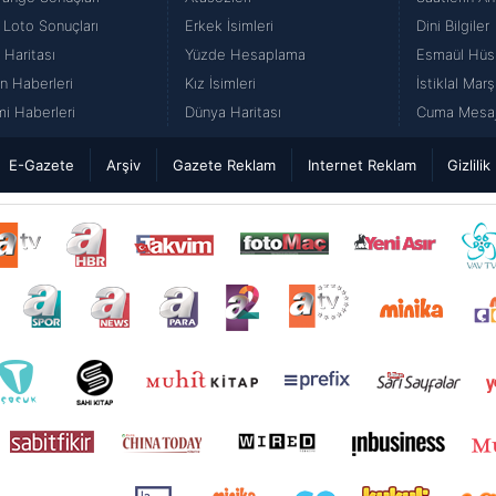
 Loto Sonuçları
Erkek İsimleri
Dini Bilgiler
 Haritası
Yüzde Hesaplama
Esmaül Hüs
n Haberleri
Kız İsimleri
İstiklal Marş
i Haberleri
Dünya Haritası
Cuma Mesajl
E-Gazete
Arşiv
Gazete Reklam
Internet Reklam
Gizlilik