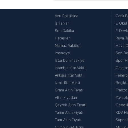
Veri Politikası
Canlı B
İş İlanları
E Okul
Son Dakika
E Devle
Haberler
Rüya Ta
Namaz Vakitleri
Hava 
İmsakiye
Son De
İstanbul İmsakiye
Spor H
İstanbul İftar Vakti
Galata
Ankara İftar Vakti
Fenerb
İzmir İftar Vakti
Beşikt
Gram Altın Fiyatı
Trabzo
Altın Fiyatları
Yüksel
Çeyrek Altın Fiyatı
Gebeli
Yarım Altın Fiyatı
KDV H
Tam Altın Fiyatı
Süper 
Cumhuriyet Altını
Milli P