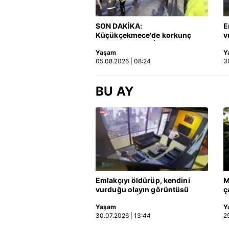
reklam/pazarlama faaliyetlerinin
SON DAKİKA:
E
Çerezlere ilişkin tercihlerinizi 
Küçükçekmece'de korkunç
v
butonuna tıklayabilir,
Çerez Bi
kaza! Otomobil, İETT
o
Yaşam
Y
otobüsüne çarptı: 3 kişi
05.08.2026 | 08:24
3
hayatını kaybetti | Video
6698 sayılı Kişisel Verilerin 
mevzuata uygun olarak kullanılan
BU AY
Emlakçıyı öldürüp, kendini
M
vurduğu olayın görüntüsü
ç
ortaya çıktı | Video
h
Yaşam
Y
k
30.07.2026 | 13:44
2