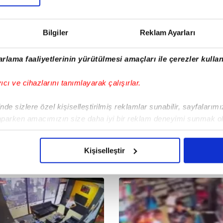
Bilgiler
Reklam Ayarları
rlama faaliyetlerinin yürütülmesi amaçları ile çerezler kullan
yıcı ve cihazlarını tanımlayarak çalışırlar.
de sizlere özel kişiselleştirilmiş reklamlar sunabilir, sayfalarım
aparken amacımızın size daha iyi bir reklam deneyimi sunmak ol
imizden gelen çabayı gösterdiğimizi ve bu noktada, reklamların ma
olduğunu sizlere hatırlatmak isteriz.
Kişiselleştir
çerezlere izin vermedikleri takdirde, kullanıcılara hedefli reklaml
abilmek için İnternet Sitemizde kendimize ve üçüncü kişilere ait 
isel verileriniz işlenmekte olup gerekli olan çerezler bilgi toplum
 çerezler, sitemizin daha işlevsel kılınması ve kişiselleştirilmes