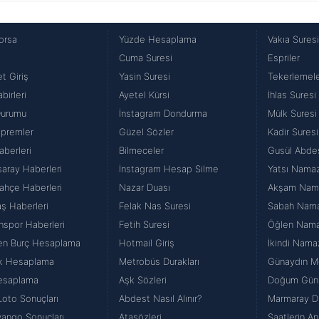
orsa
Yüzde Hesaplama
Vakıa Sures
Cuma Suresi
Espriler
t Giriş
Yasin Suresi
Tekerlemel
birleri
Ayetel Kürsi
İhlas Suresi
Durumu
İnstagram Dondurma
Mülk Suresi
premler
Güzel Sözler
Kadir Suresi
aberleri
Bilmeceler
Gusül Abde
saray Haberleri
İnstagram Hesap Silme
Yatsı Namazı
ahçe Haberleri
Nazar Duası
Akşam Namaz
aş Haberleri
Felak Nas Suresi
Sabah Namazı
nspor Haberleri
Fetih Suresi
Öğlen Namazı
en Burç Hesaplama
Hotmail Giriş
İkindi Namaz
k Hesaplama
Metrobüs Durakları
Günaydın Me
esaplama
Aşk Sözleri
Doğum Günü
Loto Sonuçları
Abdest Nasıl Alınır?
Marmaray Du
iyango Sonuçları
Atasözleri
Saatlerin An