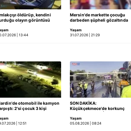
 yapılması, amaçlarıyla sınırlı olarak açık rızanız dahilinde kulla
mlakçıyı öldürüp, kendini
Mersin'de markette çocuğu
aşağıda yer alan panel vasıtasıyla belirleyebilirsiniz. Çerezlere iliş
urduğu olayın görüntüsü
darbeden şüpheli gözaltında
lgilendirme Metnimizi
ziyaret edebilirsiniz.
rtaya çıktı | Video
aşam
Yaşam
0.07.2026 | 13:44
31.07.2026 | 21:29
Korunması Kanunu uyarınca hazırlanmış Aydınlatma Metnimizi okum
 çerezlerle ilgili bilgi almak için lütfen
tıklayınız
.
ardin'de otomobil ile kamyon
SON DAKİKA:
arpıştı: 2'si çocuk 3 kişi
Küçükçekmece'de korkunç
ayatını kaybetti! Kaza anı
kaza! Otomobil, İETT
aşam
Yaşam
amerada
otobüsüne çarptı: 3 kişi
9.07.2026 | 12:51
05.08.2026 | 08:24
hayatını kaybetti | Video