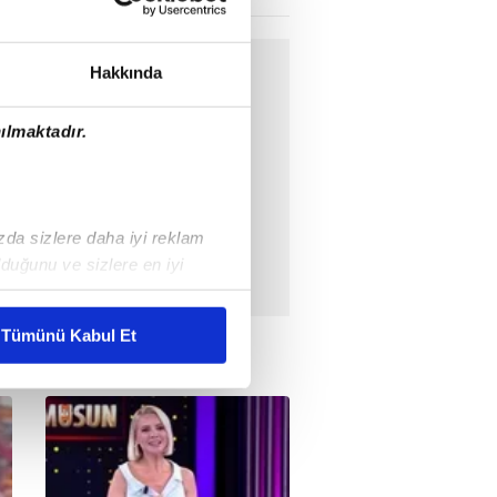
Hakkında
ılmaktadır.
ızda sizlere daha iyi reklam
duğunu ve sizlere en iyi
liyetlerimizi karşılamak
Tümünü Kabul Et
ar gösterilmeyecektir."
çerezler kullanılmaktadır. Bu
u hizmetlerinin sunulması
i ve sizlere yönelik