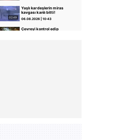
Kurşunlama, kundaklama…
| Video
Yaşlı kardeşlerin miras
kavgası kanlı bitti!
Ağabeyine kurşun
02:49
06.08.2026 | 10:43
yağdırdığı anlar kamerada
| Video
Çevreyi kontrol edip
sandalyeye oturdu, park
boşalınca motosikleti böyle
04:06
06.08.2026 | 10:16
çaldı | Video
Beylikdüzü'nde uyuşturucu
operasyonu: 62 kilo eroin
ve metamfetamin ele
01:00
06.08.2026 | 09:55
geçirildi | Video
Adana'da trafikte tartıştığı
sürücüye testereyle
saldırdı: O anlar kamerada
00:46
06.08.2026 | 09:40
| Video
Şişli'de genç kız, eski
erkek arkadaşı tarafından
öldürüldü! Korkunç
00:23
06.08.2026 | 09:29
cinayetin görüntüsü ortaya
çıktı | Video
Alkollü sürücü, mahalleyi
savaş alanına çevirdi!
Rahat tavırlarıyla polis
02:25
06.08.2026 | 08:27
ekiplerini çileden çıkardı |
Video
Kayseri'deki cinayet
şüphelilerine İHA destekli