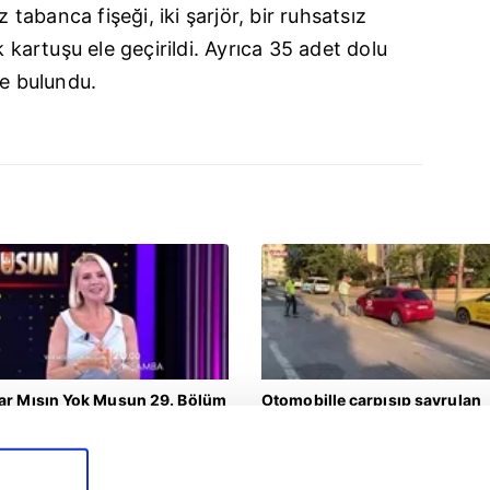
z tabanca fişeği, iki şarjör, bir ruhsatsız
k kartuşu ele geçirildi. Ayrıca 35 adet dolu
de bulundu.
ar Mısın Yok Musun 29. Bölüm
Otomobille çarpışıp savrulan
ragmanı yayınlandı | Video
motosiklet başka bir araca
çarptı: 2 yaralı
ragman
Yaşam
5.08.2026 | 10:45
05.08.2026 | 22:10