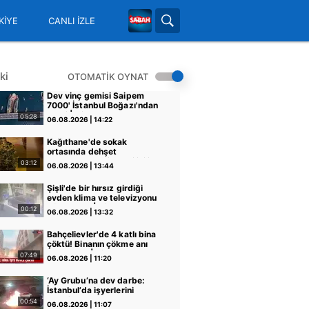
KİYE
CANLI İZLE
ki
OTOMATİK OYNAT
Dev vinç gemisi Saipem
7000' İstanbul Boğazı'ndan
geçti | Video
05:28
06.08.2026 | 14:22
Kağıthane'de sokak
ortasında dehşet
kamerada: Eski sevgilisi ile
03:12
06.08.2026 | 13:44
erkek arkadaşını silahla
vurdu! | Video
Şişli'de bir hırsız girdiği
evden klima ve televizyonu
böyle çaldı | Video
00:12
06.08.2026 | 13:32
Bahçelievler'de 4 katlı bina
çöktü! Binanın çökme anı
kamerada | Video
07:49
06.08.2026 | 11:20
‘Ay Grubu’na dev darbe:
İstanbul’da işyerlerini
hedef almışlardı!
00:54
06.08.2026 | 11:07