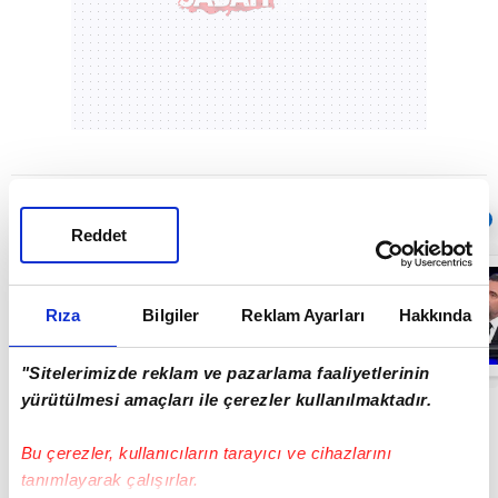
Sıradaki
OTOMATİK OYNAT
Reddet
Kim Milyoner
Olmak İster? 21
Mayıs 2026,
Rıza
Bilgiler
Reklam Ayarları
Hakkında
Perşembe izle
00:31
"Sitelerimizde reklam ve pazarlama faaliyetlerinin
yürütülmesi amaçları ile çerezler kullanılmaktadır.
Bu çerezler, kullanıcıların tarayıcı ve cihazlarını
tanımlayarak çalışırlar.