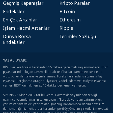
Geçmiş Kapanışlar
Kripto Paralar
Endeksler
Bitcoin
En Çok Artanlar
Ethereum
İşlem Hacmi Artanlar
Ripple
Dünya Borsa
Terimler Sözlüğü
Endeksleri
YASAL UYARI
BİST Verileri Foreks tarafından 15 dakika gecikmeli sağlanmaktadır. BIST
piyasalarında oluşan tüm verilere ait telif hakları tamamen BIST'e ait
olup, bu veriler tekrar yayınlanamaz. Foreks tarafından sağlanan Pay
Piyasası, Borçlanma Araçları Piyasası, Vadeli İşlem ve Opsiyon Piyasası
verileri BIST kaynaklı en az 15 dakika gecikmeli verilerdir.
SPK'nın 22 Nisan 2002 tarihli Resmi Gazete'de yayımlanan tebliği
uyarınca yayımlanması istenen uyarı : "Burada yer alan yatırım bilgi,
yorum ve tavsiyeleri yatırım danışmanlığı kapsamında değildir. Yatırım
danışmanlığı hizmeti, aracı kurumlar, portföy yönetim şirketleri, mevduat