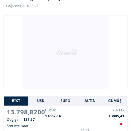
03 Ağustos 2026 16:41
BİST
USD
EURO
ALTIN
GÜMÜŞ
13.798,8200
Düşük
Yüksek
13667,84
13805,41
Değişim
137,57
Son veri saati:
Açılış