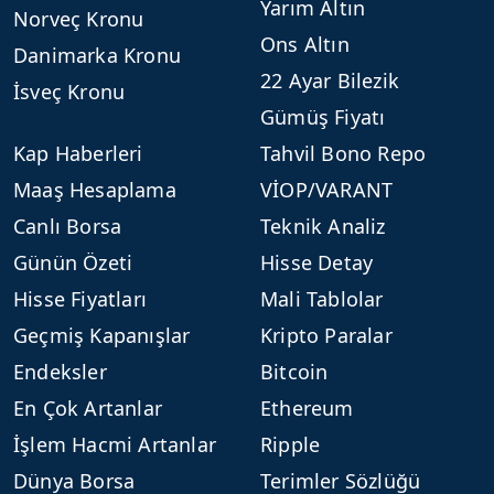
Yarım Altın
Norveç Kronu
Ons Altın
Danimarka Kronu
22 Ayar Bilezik
İsveç Kronu
Gümüş Fiyatı
Kap Haberleri
Tahvil Bono Repo
Maaş Hesaplama
VİOP/VARANT
Canlı Borsa
Teknik Analiz
Günün Özeti
Hisse Detay
Hisse Fiyatları
Mali Tablolar
Geçmiş Kapanışlar
Kripto Paralar
Endeksler
Bitcoin
En Çok Artanlar
Ethereum
İşlem Hacmi Artanlar
Ripple
Dünya Borsa
Terimler Sözlüğü