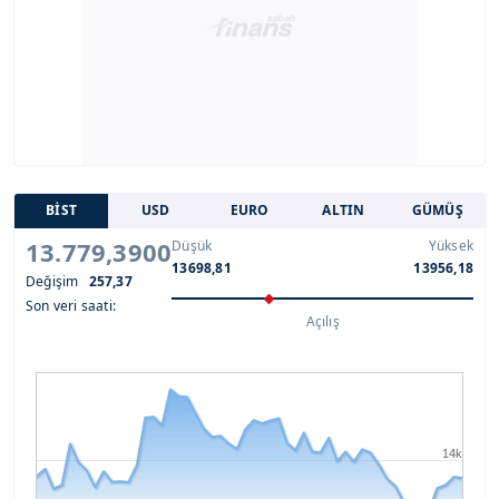
BİST
USD
EURO
ALTIN
GÜMÜŞ
13.779,3900
Düşük
Yüksek
13698,81
13956,18
Değişim
257,37
Son veri saati:
Açılış
14k