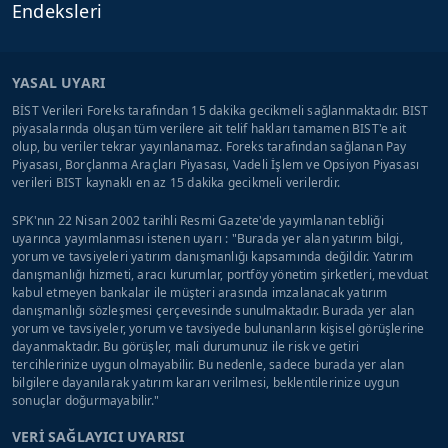
Endeksleri
YASAL UYARI
BİST Verileri Foreks tarafından 15 dakika gecikmeli sağlanmaktadır. BIST
piyasalarında oluşan tüm verilere ait telif hakları tamamen BIST'e ait
olup, bu veriler tekrar yayınlanamaz. Foreks tarafından sağlanan Pay
Piyasası, Borçlanma Araçları Piyasası, Vadeli İşlem ve Opsiyon Piyasası
verileri BIST kaynaklı en az 15 dakika gecikmeli verilerdir.
SPK'nın 22 Nisan 2002 tarihli Resmi Gazete'de yayımlanan tebliği
uyarınca yayımlanması istenen uyarı : "Burada yer alan yatırım bilgi,
yorum ve tavsiyeleri yatırım danışmanlığı kapsamında değildir. Yatırım
danışmanlığı hizmeti, aracı kurumlar, portföy yönetim şirketleri, mevduat
kabul etmeyen bankalar ile müşteri arasında imzalanacak yatırım
danışmanlığı sözleşmesi çerçevesinde sunulmaktadır. Burada yer alan
yorum ve tavsiyeler, yorum ve tavsiyede bulunanların kişisel görüşlerine
dayanmaktadır. Bu görüşler, mali durumunuz ile risk ve getiri
tercihlerinize uygun olmayabilir. Bu nedenle, sadece burada yer alan
bilgilere dayanılarak yatırım kararı verilmesi, beklentilerinize uygun
sonuçlar doğurmayabilir."
VERİ SAĞLAYICI UYARISI