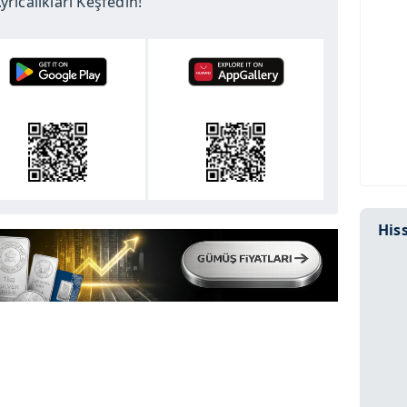
rıcalıkları Keşfedin!
Hiss