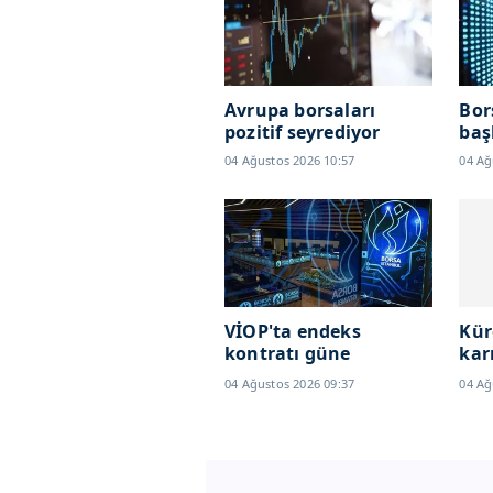
Avrupa borsaları
Bor
pozitif seyrediyor
baş
04 Ağustos 2026 10:57
04 Ağ
VİOP'ta endeks
Kür
kontratı güne
kar
yükselişle başladı
Spa
04 Ağustos 2026 09:37
04 Ağ
bil