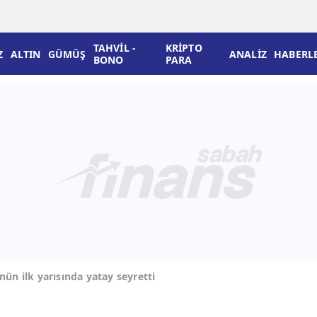
TAHVİL -
KRİPTO
Z
ALTIN
GÜMÜŞ
ANALİZ
HABERL
BONO
PARA
nün ilk yarısında yatay seyretti