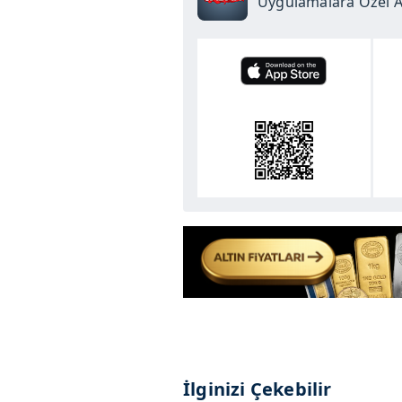
Uygulamalara Özel Ay
İlginizi Çekebilir