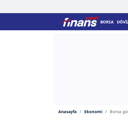
BORSA
DÖVİ
Anasayfa
Ekonomi
Borsa gü