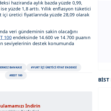
ndeksi haziranda aylık bazda yüzde 0,99,
ise yüzde 1,8 arttı. Yıllık enflasyon tüketici
t içi üretici fiyatlarında yüzde 28,09 olarak
nında veri gündeminin sakin olacağını
ST 100
endeksinde 14.600 ve 14.700 puanın
uan seviyelerinin destek konumunda
ERKEZ BANKASI
#YURT İÇİ ÜRETİCİ FİYAT ENDEKSİ
#BIST 100
BİST 
ulamamızı İndirin