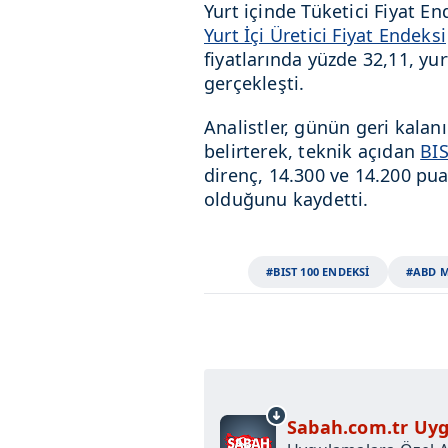
Yurt içinde Tüketici Fiyat E
Yurt İçi Üretici Fiyat Endeksi
fiyatlarında yüzde 32,11, yur
gerçekleşti.
Analistler, günün geri kala
belirterek, teknik açıdan
BI
direnç, 14.300 ve 14.200 p
olduğunu kaydetti.
#BIST 100 ENDEKSİ
#ABD M
Sabah.com.tr Uyg