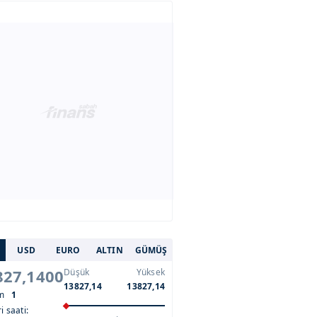
USD
EURO
ALTIN
GÜMÜŞ
827,1400
Düşük
Yüksek
13827,14
13827,14
im
1
i saati: