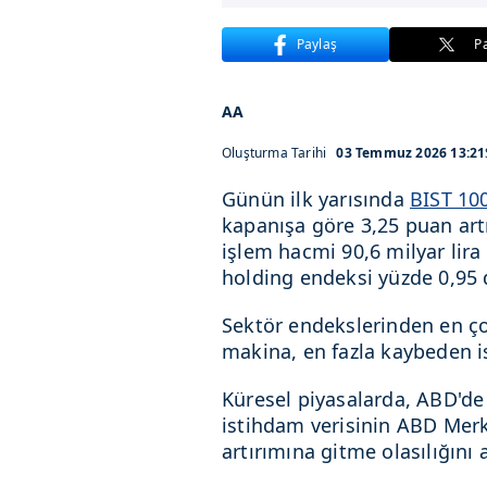
Paylaş
P
AA
Oluşturma Tarihi
03 Temmuz 2026 13:21
Günün ilk yarısında
BIST 10
kapanışa göre 3,25 puan art
işlem hacmi 90,6 milyar lira
holding endeksi yüzde 0,95 
Sektör endekslerinden en ço
makina, en fazla kaybeden i
Küresel piyasalarda, ABD'de 
istihdam verisinin ABD Mer
artırımına gitme olasılığını a