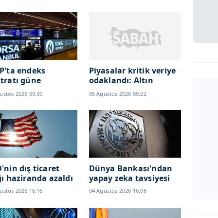
P'ta endeks
Piyasalar kritik veriye
tratı güne
odaklandı: Altın
selişle başladı
fiyatlarını etkileyecek
ustos 2026 09:30
05 Ağustos 2026 09:22
'nin dış ticaret
Dünya Bankası'ndan
ğı haziranda azaldı
yapay zeka tavsiyesi
ustos 2026 16:16
04 Ağustos 2026 16:06