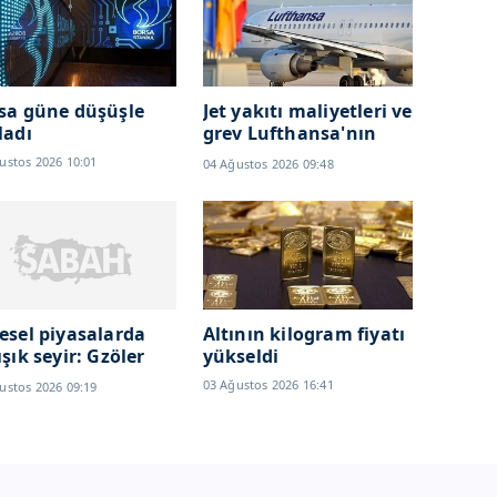
sa güne düşüşle
Jet yakıtı maliyetleri ve
ladı
grev Lufthansa'nın
karlılığını düşürdü
ustos 2026 10:01
04 Ağustos 2026 09:48
esel piyasalarda
Altının kilogram fiyatı
ışık seyir: Gzöler
yükseldi
ceX
03 Ağustos 2026 16:41
ustos 2026 09:19
ançosunda...