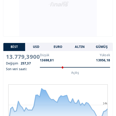
BİST
USD
EURO
ALTIN
GÜMÜŞ
13.779,3900
Düşük
Yüksek
13698,81
13956,18
Değişim
257,37
Son veri saati:
Açılış
14k