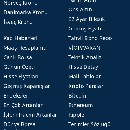
Norveç Kronu
Ons Altın
Danimarka Kronu
22 Ayar Bilezik
İsveç Kronu
Gümüş Fiyatı
Kap Haberleri
Tahvil Bono Repo
Maaş Hesaplama
VİOP/VARANT
Canlı Borsa
Teknik Analiz
Günün Özeti
Hisse Detay
Hisse Fiyatları
Mali Tablolar
Geçmiş Kapanışlar
Kripto Paralar
Endeksler
Bitcoin
En Çok Artanlar
Ethereum
İşlem Hacmi Artanlar
Ripple
Dünya Borsa
Terimler Sözlüğü