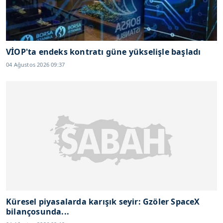
VİOP'ta endeks kontratı güne yükselişle başladı
04 Ağustos 2026 09:37
Küresel piyasalarda karışık seyir: Gzöler SpaceX
bilançosunda...