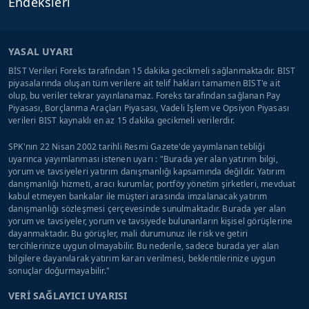
Endeksleri
YASAL UYARI
BİST Verileri Foreks tarafından 15 dakika gecikmeli sağlanmaktadır. BIST
piyasalarında oluşan tüm verilere ait telif hakları tamamen BIST'e ait
olup, bu veriler tekrar yayınlanamaz. Foreks tarafından sağlanan Pay
Piyasası, Borçlanma Araçları Piyasası, Vadeli İşlem ve Opsiyon Piyasası
verileri BIST kaynaklı en az 15 dakika gecikmeli verilerdir.
SPK'nın 22 Nisan 2002 tarihli Resmi Gazete'de yayımlanan tebliği
uyarınca yayımlanması istenen uyarı : "Burada yer alan yatırım bilgi,
yorum ve tavsiyeleri yatırım danışmanlığı kapsamında değildir. Yatırım
danışmanlığı hizmeti, aracı kurumlar, portföy yönetim şirketleri, mevduat
kabul etmeyen bankalar ile müşteri arasında imzalanacak yatırım
danışmanlığı sözleşmesi çerçevesinde sunulmaktadır. Burada yer alan
yorum ve tavsiyeler, yorum ve tavsiyede bulunanların kişisel görüşlerine
dayanmaktadır. Bu görüşler, mali durumunuz ile risk ve getiri
tercihlerinize uygun olmayabilir. Bu nedenle, sadece burada yer alan
bilgilere dayanılarak yatırım kararı verilmesi, beklentilerinize uygun
sonuçlar doğurmayabilir."
VERİ SAĞLAYICI UYARISI