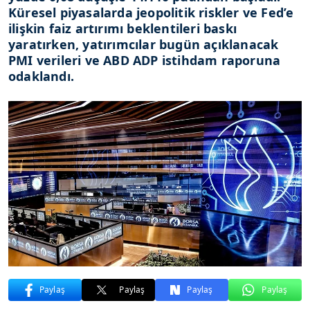
Küresel piyasalarda jeopolitik riskler ve Fed’e
ilişkin faiz artırımı beklentileri baskı
yaratırken, yatırımcılar bugün açıklanacak
PMI verileri ve ABD ADP istihdam raporuna
odaklandı.
Paylaş
Paylaş
Paylaş
Paylaş