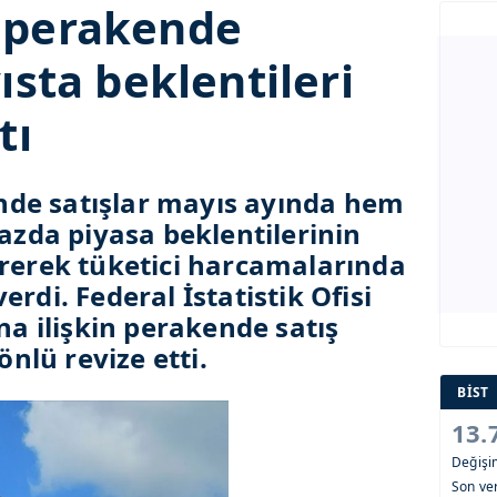
 perakende
ısta beklentileri
tı
de satışlar mayıs ayında hem
bazda piyasa beklentilerinin
ererek tüketici harcamalarında
rdi. Federal İstatistik Ofisi
ına ilişkin perakende satış
önlü revize etti.
BİST
13.
Değiş
Son ver