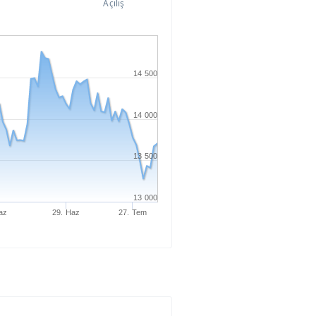
Açılış
14 500
14 000
13 500
13 000
az
29. Haz
27. Tem