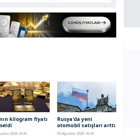
ının kilogram fiyatı
Rusya'da yeni
seldi
otomobil satışları arttı
ustos 2026 16:41
03 Ağustos 2026 16:20