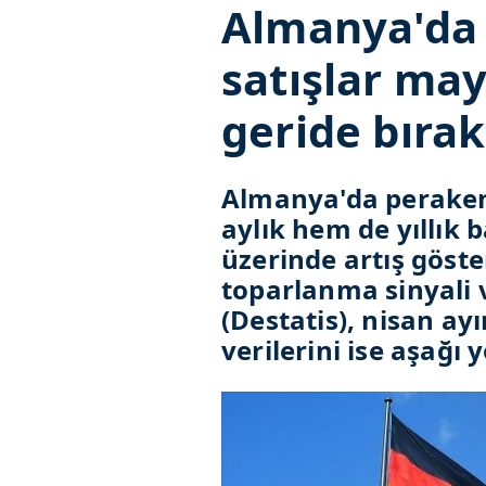
Almanya'da
satışlar may
geride bırak
Almanya'da peraken
aylık hem de yıllık 
üzerinde artış göst
toparlanma sinyali ve
(Destatis), nisan ay
verilerini ise aşağı y