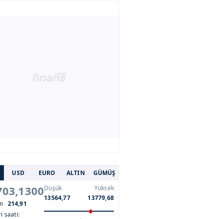
USD
EURO
ALTIN
GÜMÜŞ
703,1300
Düşük
Yüksek
13564,77
13779,68
im
214,91
i saati: