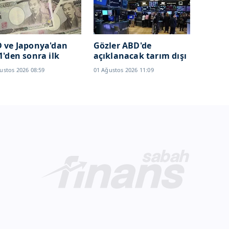
 ve Japonya'dan
Gözler ABD'de
1'den sonra ilk
açıklanacak tarım dışı
ak döviz
istihdam verisinde!
ustos 2026 08:59
01 Ağustos 2026 11:09
ahalesi! Yen için
Temmuz hamlesi