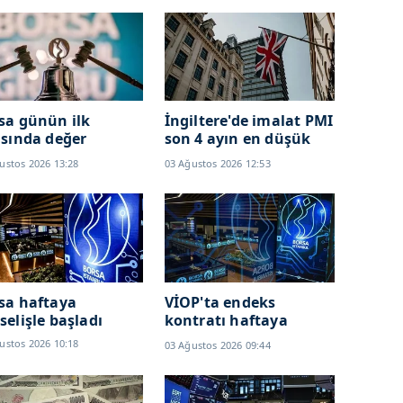
sa günün ilk
İngiltere'de imalat PMI
ısında değer
son 4 ayın en düşük
andı
seviyesinde!
ustos 2026 13:28
03 Ağustos 2026 12:53
sa haftaya
VİOP'ta endeks
selişle başladı
kontratı haftaya
yükselişle başladı
ustos 2026 10:18
03 Ağustos 2026 09:44