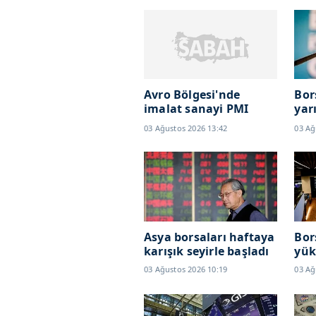
Avro Bölgesi'nde
Bor
imalat sanayi PMI
yar
temmuzda hızlı
kaz
03 Ağustos 2026 13:42
03 Ağ
yükseldi
Asya borsaları haftaya
Bor
karışık seyirle başladı
yük
03 Ağustos 2026 10:19
03 Ağ