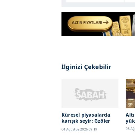
İlginizi Çekebilir
Küresel piyasalarda
Alt
karışık seyir: Gzöler
yük
SpaceX
03 Ağ
04 Ağustos 2026 09:19
bilançosunda...