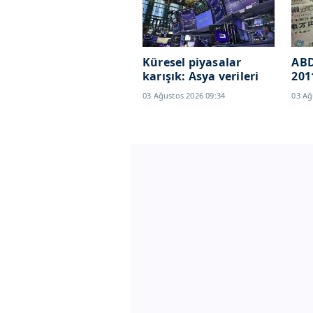
Küresel piyasalar
ABD
karışık: Asya verileri
201
endişe yarattı
ort
03 Ağustos 2026 09:34
03 Ağ
müd
31 