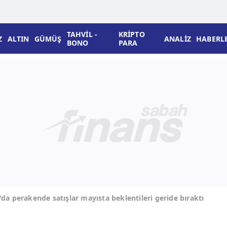
TAHVİL -
KRİPTO
Z
ALTIN
GÜMÜŞ
ANALİZ
HABERL
BONO
PARA
da perakende satışlar mayısta beklentileri geride bıraktı