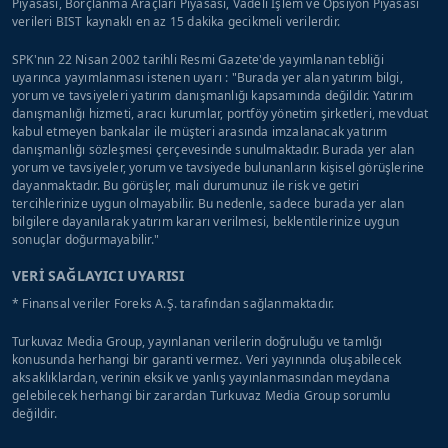
Piyasası, Borçlanma Araçları Piyasası, Vadeli İşlem ve Opsiyon Piyasası
verileri BIST kaynaklı en az 15 dakika gecikmeli verilerdir.
SPK'nın 22 Nisan 2002 tarihli Resmi Gazete'de yayımlanan tebliği
uyarınca yayımlanması istenen uyarı : "Burada yer alan yatırım bilgi,
yorum ve tavsiyeleri yatırım danışmanlığı kapsamında değildir. Yatırım
danışmanlığı hizmeti, aracı kurumlar, portföy yönetim şirketleri, mevduat
kabul etmeyen bankalar ile müşteri arasında imzalanacak yatırım
danışmanlığı sözleşmesi çerçevesinde sunulmaktadır. Burada yer alan
yorum ve tavsiyeler, yorum ve tavsiyede bulunanların kişisel görüşlerine
dayanmaktadır. Bu görüşler, mali durumunuz ile risk ve getiri
tercihlerinize uygun olmayabilir. Bu nedenle, sadece burada yer alan
bilgilere dayanılarak yatırım kararı verilmesi, beklentilerinize uygun
sonuçlar doğurmayabilir."
VERİ SAĞLAYICI UYARISI
* Finansal veriler Foreks A.Ş. tarafından sağlanmaktadır.
Turkuvaz Media Group, yayınlanan verilerin doğruluğu ve tamlığı
konusunda herhangi bir garanti vermez. Veri yayınında oluşabilecek
aksaklıklardan, verinin eksik ve yanlış yayınlanmasından meydana
gelebilecek herhangi bir zarardan Turkuvaz Media Group sorumlu
değildir.