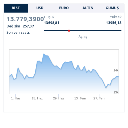
BİST
USD
EURO
ALTIN
GÜMÜŞ
13.779,3900
Düşük
Yüksek
13698,81
13956,18
Değişim
257,37
Son veri saati:
Açılış
14k
13k
1. Haz
15. Haz
29. Haz
13. Tem
27. Tem