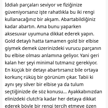
İddialı parçaları seviyor ve fiziğinize
için Ayarlar butonuna tıklayabilir,
Çerez Bilgilendirme
Metnimizi
ziyaret edebilirsiniz.
güveniyorsanız işte rahatlıkla bu iki rengi
kullanacağınız bir akşam. Abartabildiğiniz
6698 sayılı Kişisel Verilerin Korunması Kanunu uyarınca
kadar abartın. Ama bunu yaparken
hazırlanmış Aydınlatma Metnimizi okumak ve sitemizde
aksesuvar uyumuna dikkat ederek yapın.
ilgili mevzuata uygun olarak kullanılan çerezlerle ilgili bilgi
almak için lütfen
tıklayınız
.
Gold detaylı hatta tamamen gold bir elbise
giymek demek üzerinizdeki vurucu parçanın
bu elbise olması anlamına geliyor. Yani geri
kalan her şeyi minimal tutmanız gerekiyor.
En küçük bir detayı abartırsanız bile ortaya
korkunç rüküş bir görünüm çıkar. Tabii ki
aynı şey silver bir elbise ya da tulum
seçtiğinizde de söz konusu... Ayakkabınızdan
elinizdeki clutch'a kadar her detaya dikkat
ederek böyle bir rengi tercih etmeye özen