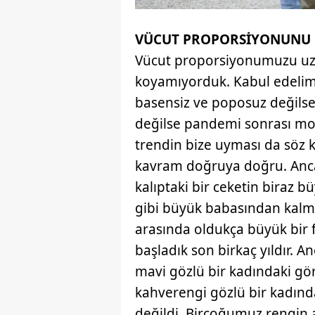
VÜCUT PROPORSİYONUNU
Vücut proporsiyonumuzu uz
koyamıyorduk. Kabul edelim İ
basensiz ve poposuz değilse
değilse pandemi sonrası mod
trendin bize uyması da söz k
kavram doğruya doğru. Ancak
kalıptaki bir ceketin biraz 
gibi büyük babasından kalmı
arasında oldukça büyük bir 
başladık son birkaç yıldır. A
mavi gözlü bir kadındaki gör
kahverengi gözlü bir kadınd
değildi. Birçoğumuz rengin ağ