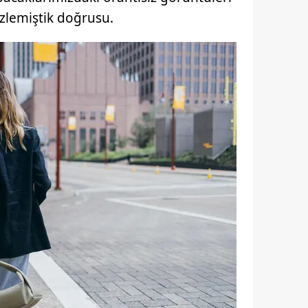
 çerezlerle ilgili bilgi almak için lütfen
tıklayınız
.
özlemiştik doğrusu.