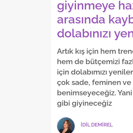
giyinmeye haz
arasında ka
dolabınızı yeni
Artık kış için hem tr
hem de bütçemizi faz
için dolabımızı yeni
çok sade, feminen ve 
benimseyeceğiz. Yani t
gibi giyineceğiz
İDİL DEMİREL