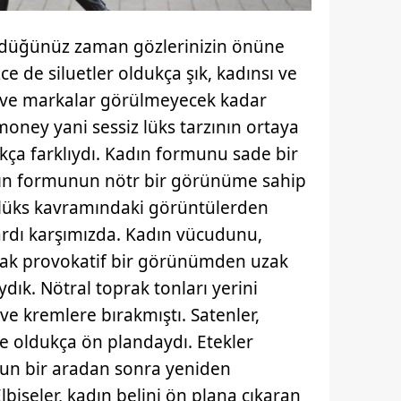
ndüğünüz zaman gözlerinizin önüne
ce de siluetler oldukça şık, kadınsı ve
r ve markalar görülmeyecek kadar
money yani sessiz lüks tarzının ortaya
kça farklıydı. Kadın formunu sade bir
dın formunun nötr bir görünüme sahip
 lüks kavramındaki görüntülerden
vardı karşımızda. Kadın vücudunu,
cak provokatif bir görünümden uzak
ydık. Nötral toprak tonları yerini
ve kremlere bırakmıştı. Satenler,
 de oldukça ön plandaydı. Etekler
uzun bir aradan sonra yeniden
biseler, kadın belini ön plana çıkaran