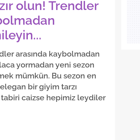
ır olun! Trendler
ybolmadan
leyin...
endler arasında kaybolmadan
laca yormadan yeni sezon
lemek mümkün. Bu sezon en
elegan bir giyim tarzı
abiri caizse hepimiz leydiler