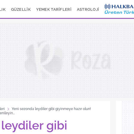
LIK
GÜZELLİK
YEMEK TARİFLERİ
ASTROLOJİ
eri
Yeni sezonda leydiler gibi giyinmeye hazır olun!
ileyin...
leydiler gibi