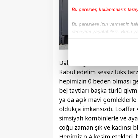
Bu çerezler, kullanıcıların tara
Bu çerezlere izin vermeniz halin
deneyimi yaşatabiliriz. Bunu y
içerikleri sunabilmek adına el
noktasında tek gelir kalemimiz 
Her halükârda, kullanıcılar, bu 
Daha doğrusu biz kadınlar 
Kabul edelim sessiz lüks tar
Sizlere daha iyi bir hizmet sun
hepimizin 0 beden olması ger
çerezler vasıtasıyla çeşitli kiş
bej taytları başka türlü giym
amacıyla kullanılmaktadır. Diğer
reklam/pazarlama faaliyetlerinin
ya da açık mavi gömleklerle
oldukça imkansızdı. Loaffer
Çerezlere ilişkin tercihlerinizi 
simsiyah kombinlerle ve ayak
butonuna tıklayabilir,
Çerez Bi
çoğu zaman şık ve kadınsı b
6698 sayılı Kişisel Verilerin 
Hepimiz o A kesim etekleri, 