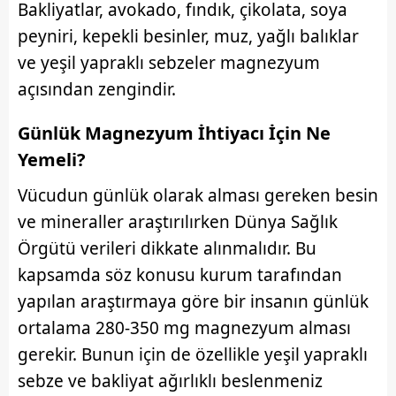
Bakliyatlar, avokado, fındık, çikolata, soya
kılınması ve kişiselleştirilmesi ve sizlere yönelik
peyniri, kepekli besinler, muz, yağlı balıklar
reklam/pazarlama faaliyetlerinin yapılması, amaçlarıyla
ve yeşil yapraklı sebzeler magnezyum
sınırlı olarak açık rızanız dahilinde kullanılacaktır.
açısından zengindir.
Çerezlere ilişkin tercihlerinizi aşağıda yer alan panel
vasıtasıyla belirleyebilirsiniz. Çerezlere ilişkin detaylı bilgi
Günlük Magnezyum İhtiyacı İçin Ne
için Ayarlar butonuna tıklayabilir,
Çerez Bilgilendirme
Yemeli?
Metnimizi
ziyaret edebilirsiniz.
Vücudun günlük olarak alması gereken besin
6698 sayılı Kişisel Verilerin Korunması Kanunu uyarınca
ve mineraller araştırılırken Dünya Sağlık
hazırlanmış Aydınlatma Metnimizi okumak ve sitemizde
Örgütü verileri dikkate alınmalıdır. Bu
ilgili mevzuata uygun olarak kullanılan çerezlerle ilgili bilgi
kapsamda söz konusu kurum tarafından
almak için lütfen
tıklayınız
.
yapılan araştırmaya göre bir insanın günlük
ortalama 280-350 mg magnezyum alması
gerekir. Bunun için de özellikle yeşil yapraklı
sebze ve bakliyat ağırlıklı beslenmeniz