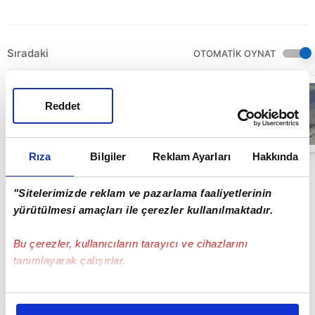
Sıradaki
OTOMATİK OYNAT
Ankara'da seyir
halindeki
Reddet
otomobil alev
aldı
00:24
Rıza
Bilgiler
Reklam Ayarları
Hakkında
"Sitelerimizde reklam ve pazarlama faaliyetlerinin
yürütülmesi amaçları ile çerezler kullanılmaktadır.
Bu çerezler, kullanıcıların tarayıcı ve cihazlarını
tanımlayarak çalışırlar.
Bu çerezlere izin vermeniz halinde sizlere özel
kişiselleştirilmiş reklamlar sunabilir, sayfalarımızda sizlere