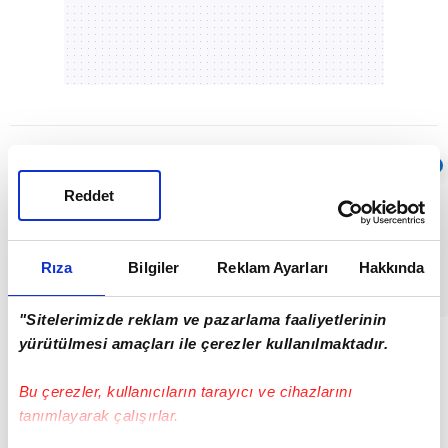
Sıradaki
OTOMATİK OYNAT
Reddet
Uzun yaşamın
sırrı 35’te
çözülüyor |
Video
Rıza
Bilgiler
Reklam Ayarları
Hakkında
02:49
"Sitelerimizde reklam ve pazarlama faaliyetlerinin
yürütülmesi amaçları ile çerezler kullanılmaktadır.
Bu çerezler, kullanıcıların tarayıcı ve cihazlarını
tanımlayarak çalışırlar.