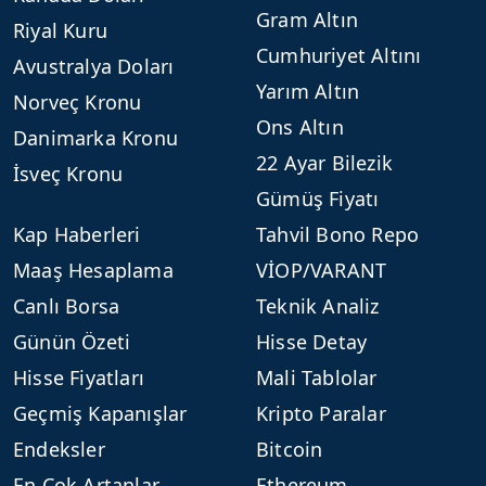
Gram Altın
Riyal Kuru
Cumhuriyet Altını
Avustralya Doları
Yarım Altın
Norveç Kronu
Ons Altın
Danimarka Kronu
22 Ayar Bilezik
İsveç Kronu
Gümüş Fiyatı
Kap Haberleri
Tahvil Bono Repo
Maaş Hesaplama
VİOP/VARANT
Canlı Borsa
Teknik Analiz
Günün Özeti
Hisse Detay
Hisse Fiyatları
Mali Tablolar
Geçmiş Kapanışlar
Kripto Paralar
Endeksler
Bitcoin
En Çok Artanlar
Ethereum