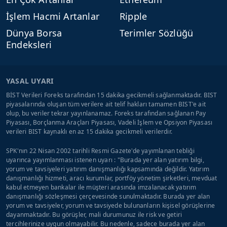
İşlem Hacmi Artanlar
Ripple
Dünya Borsa
Terimler Sözlüğü
Endeksleri
YASAL UYARI
BİST Verileri Foreks tarafından 15 dakika gecikmeli sağlanmaktadır. BIST
piyasalarında oluşan tüm verilere ait telif hakları tamamen BIST'e ait
olup, bu veriler tekrar yayınlanamaz. Foreks tarafından sağlanan Pay
Piyasası, Borçlanma Araçları Piyasası, Vadeli İşlem ve Opsiyon Piyasası
verileri BIST kaynaklı en az 15 dakika gecikmeli verilerdir.
SPK'nın 22 Nisan 2002 tarihli Resmi Gazete'de yayımlanan tebliği
uyarınca yayımlanması istenen uyarı : "Burada yer alan yatırım bilgi,
yorum ve tavsiyeleri yatırım danışmanlığı kapsamında değildir. Yatırım
danışmanlığı hizmeti, aracı kurumlar, portföy yönetim şirketleri, mevduat
kabul etmeyen bankalar ile müşteri arasında imzalanacak yatırım
danışmanlığı sözleşmesi çerçevesinde sunulmaktadır. Burada yer alan
yorum ve tavsiyeler, yorum ve tavsiyede bulunanların kişisel görüşlerine
dayanmaktadır. Bu görüşler, mali durumunuz ile risk ve getiri
tercihlerinize uygun olmayabilir. Bu nedenle, sadece burada yer alan