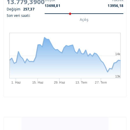
13.779,3900
13698,81
13956,18
Değişim
257,37
Son veri saati:
Açılış
14k
13k
1. Haz
15. Haz
29. Haz
13. Tem
27. Tem