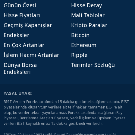
Günün Özeti
Hisse Detay
Hisse Fiyatları
Mali Tablolar
Geçmiş Kapanışlar
Kripto Paralar
Endeksler
Bitcoin
En Çok Artanlar
Ethereum
İşlem Hacmi Artanlar
Ripple
Dünya Borsa
Terimler Sözlüğü
Endeksleri
YASAL UYARI
BİST Verileri Foreks tarafından 15 dakika gecikmeli sağlanmaktadır. BIST
piyasalarında oluşan tüm verilere ait telif hakları tamamen BIST'e ait
olup, bu veriler tekrar yayınlanamaz. Foreks tarafından sağlanan Pay
Piyasası, Borçlanma Araçları Piyasası, Vadeli İşlem ve Opsiyon Piyasası
verileri BIST kaynaklı en az 15 dakika gecikmeli verilerdir.
SPK'nın 22 Nisan 2002 tarihli Resmi Gazete'de yayımlanan tebliği