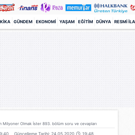
KIKA
GÜNDEM
EKONOMI
YAŞAM
EĞITIM
DÜNYA
RESMI İL
m Milyoner Olmak İster 893. bölüm soru ve cevapları
9:40
Güncelleme Tarihi: 24.05.2020
19:48