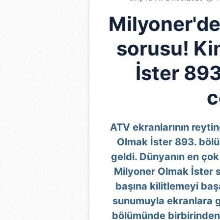
Milyoner'de
sorusu! Ki
İster 89
c
ATV ekranlarının reyti
Olmak İster 893. böl
geldi. Dünyanın en çok
Milyoner Olmak İster s
başına kilitlemeyi baş
sunumuyla ekranlara g
bölümünde birbirinden 