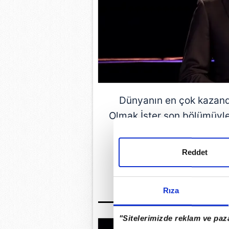
Dünyanın en çok kazandı
Olmak İster son bölümüyle 
Reddet
GÜNÜN EN ÖN
Rıza
"Sitelerimizde reklam ve paza