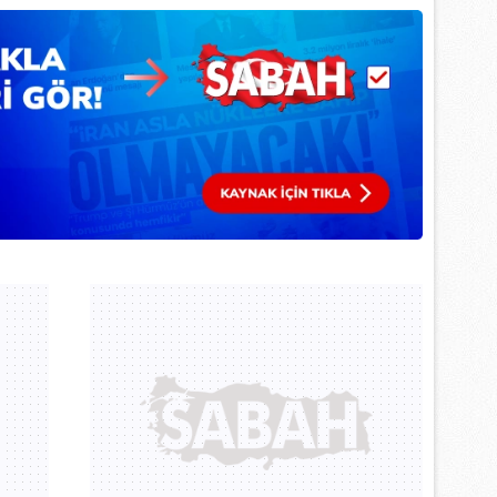
 çerezlerle ilgili bilgi almak için lütfen
tıklayınız
.