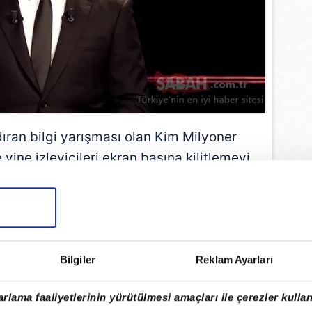
ran bilgi yarışması olan Kim Milyoner
yine izleyicileri ekran başına kilitlemeyi
başardı.
EMLİ MANŞETLERİ İÇİN TIKLAYIN
Bilgiler
Reklam Ayarları
rlama faaliyetlerinin yürütülmesi amaçları ile çerezler kullan