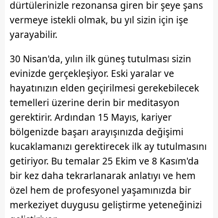
dürtülerinizle rezonansa giren bir şeye şans
kılınması ve kişiselleştirilmesi ve sizlere yönelik
vermeye istekli olmak, bu yıl sizin için işe
reklam/pazarlama faaliyetlerinin yapılması, amaçlarıyla
sınırlı olarak açık rızanız dahilinde kullanılacaktır.
yarayabilir.
Çerezlere ilişkin tercihlerinizi aşağıda yer alan panel
30 Nisan'da, yılın ilk güneş tutulması sizin
vasıtasıyla belirleyebilirsiniz. Çerezlere ilişkin detaylı bilgi
evinizde gerçekleşiyor. Eski yaralar ve
için Ayarlar butonuna tıklayabilir,
Çerez Bilgilendirme
hayatınızın elden geçirilmesi gerekebilecek
Metnimizi
ziyaret edebilirsiniz.
temelleri üzerine derin bir meditasyon
6698 sayılı Kişisel Verilerin Korunması Kanunu uyarınca
gerektirir. Ardından 15 Mayıs, kariyer
hazırlanmış Aydınlatma Metnimizi okumak ve sitemizde
bölgenizde başarı arayışınızda değişimi
ilgili mevzuata uygun olarak kullanılan çerezlerle ilgili bilgi
kucaklamanızı gerektirecek ilk ay tutulmasını
almak için lütfen
tıklayınız
.
getiriyor. Bu temalar 25 Ekim ve 8 Kasım'da
bir kez daha tekrarlanarak anlatıyı ve hem
özel hem de profesyonel yaşamınızda bir
merkeziyet duygusu geliştirme yeteneğinizi