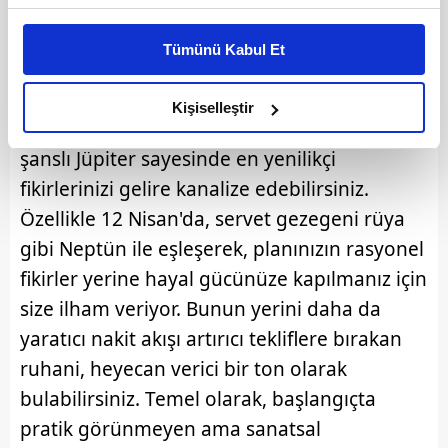
Bu çerezlere izin vermeniz halinde sizlere özel
kişiselleştirilmiş reklamlar sunabilir, sayfalarımızda sizlere
Tümünü Kabul Et
KOVA BURCU 2022 YILLIK BURÇ YORUMU
daha iyi reklam deneyimi yaşatabiliriz. Bunu yaparken
amacımızın size daha iyi bir reklam deneyimi sunmak
Tüm bunlara hakim olduğunuzda, yılın
olduğunu ve sizlere en iyi içerikleri sunabilmek adına
Kişiselleştir
büyük bölümünde para evinizde takılan
elimizden gelen çabayı gösterdiğimizi ve bu noktada,
reklamların maliyetlerimizi karşılamak noktasında tek gelir
şanslı Jüpiter sayesinde en yenilikçi
kalemimiz olduğunu sizlere hatırlatmak isteriz.
fikirlerinizi gelire kanalize edebilirsiniz.
Özellikle 12 Nisan'da, servet gezegeni rüya
Her halükârda, kullanıcılar, bu çerezlere izin vermedikleri
gibi Neptün ile eşleşerek, planınızın rasyonel
takdirde, kullanıcılara hedefli reklamlar
gösterilmeyecektir."
fikirler yerine hayal gücünüze kapılmanız için
size ilham veriyor. Bunun yerini daha da
Sizlere daha iyi bir hizmet sunabilmek için İnternet
yaratıcı nakit akışı artırıcı tekliflere bırakan
Sitemizde kendimize ve üçüncü kişilere ait çerezler
ruhani, heyecan verici bir ton olarak
kullanılmaktadır. Bu çerezler vasıtasıyla çeşitli kişisel
verileriniz işlenmekte olup gerekli olan çerezler bilgi
bulabilirsiniz. Temel olarak, başlangıçta
toplumu hizmetlerinin sunulması amacıyla
pratik görünmeyen ama sanatsal
kullanılmaktadır. Diğer çerezler, sitemizin daha işlevsel