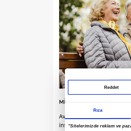
Reddet
MİLYONLARCA KİŞİNİN VER
Rıza
Avusturya, Danimarka ve Av
insanın yaşam sürelerini ve
"Sitelerimizde reklam ve paza