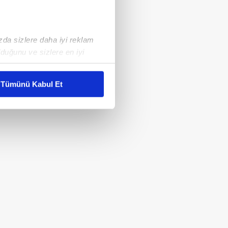
ızda sizlere daha iyi reklam
duğunu ve sizlere en iyi
liyetlerimizi karşılamak
Tümünü Kabul Et
ar gösterilmeyecektir."
çerezler kullanılmaktadır. Bu
u hizmetlerinin sunulması
i ve sizlere yönelik
nılacaktır.
kin detaylı bilgi için Ayarlar
ak ve sitemizde ilgili