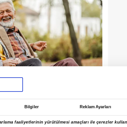
İSİ İNCELENDİ
Bilgiler
Reklam Ayarları
ustralya gibi ülkelerdeki milyonlarca
 ölüm kayıtlarını onlarca yıl boyunca
rlama faaliyetlerinin yürütülmesi amaçları ile çerezler kullan