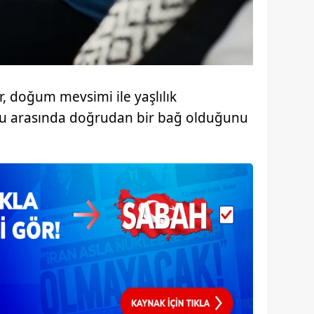
 çerezlerle ilgili bilgi almak için lütfen
tıklayınız
.
er, doğum mevsimi ile yaşlılık
u arasında doğrudan bir bağ olduğunu