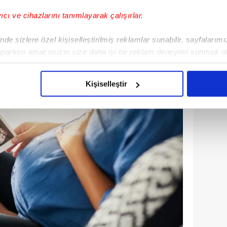
ın üzerindeki kişilerin yaşam
yıcı ve cihazlarını tanımlayarak çalışırlar.
de sizlere özel kişiselleştirilmiş reklamlar sunabilir, sayfalarım
aparken amacımızın size daha iyi bir reklam deneyimi sunmak ol
imizden gelen çabayı gösterdiğimizi ve bu noktada, reklamların ma
olduğunu sizlere hatırlatmak isteriz.
Kişiselleştir
çerezlere izin vermedikleri takdirde, kullanıcılara hedefli reklaml
abilmek için İnternet Sitemizde kendimize ve üçüncü kişilere ait 
isel verileriniz işlenmekte olup gerekli olan çerezler bilgi toplum
 çerezler, sitemizin daha işlevsel kılınması ve kişiselleştirilmes
 yapılması, amaçlarıyla sınırlı olarak açık rızanız dahilinde kulla
aşağıda yer alan panel vasıtasıyla belirleyebilirsiniz. Çerezlere iliş
lgilendirme Metnimizi
ziyaret edebilirsiniz.
Korunması Kanunu uyarınca hazırlanmış Aydınlatma Metnimizi okum