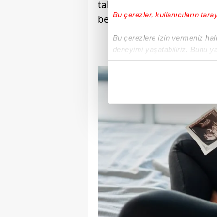
takip eden uzmanlar, 50 yaş
Bu çerezler, kullanıcıların tara
beklentilerini analiz etti.
Bu çerezlere izin vermeniz halin
deneyimi yaşatabiliriz. Bunu y
içerikleri sunabilmek adına el
noktasında tek gelir kalemimiz 
Her halükârda, kullanıcılar, bu 
Sizlere daha iyi bir hizmet sun
çerezler vasıtasıyla çeşitli kiş
amacıyla kullanılmaktadır. Diğer
reklam/pazarlama faaliyetlerinin
Çerezlere ilişkin tercihlerinizi 
butonuna tıklayabilir,
Çerez Bi
6698 sayılı Kişisel Verilerin 