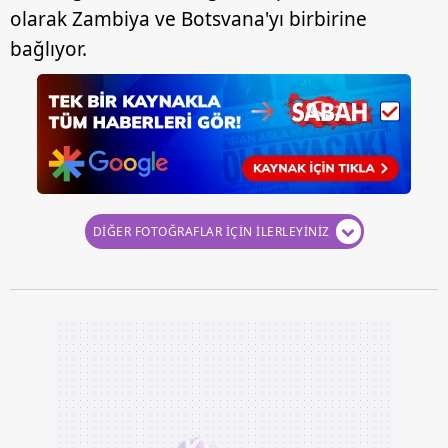
hazırlanmış Aydınlatma Metnimizi okumak ve sitemizde
olarak Zambiya ve Botsvana'yı birbirine
ilgili mevzuata uygun olarak kullanılan çerezlerle ilgili bilgi
bağlıyor.
almak için lütfen
tıklayınız
.
DİĞER FOTOĞRAFLAR İÇİN İLERLEYİNİZ