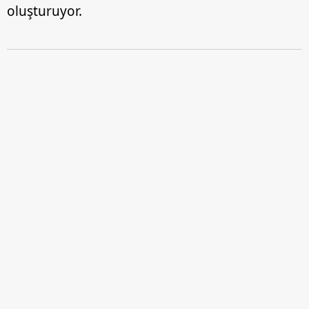
oluşturuyor.
5
Bu durum, ceviz ağacın ile ilgili dolaşan farklı
efsanelerin gerçekten de birer efsaneden
ibaret olduğunu ortaya koyuyor.