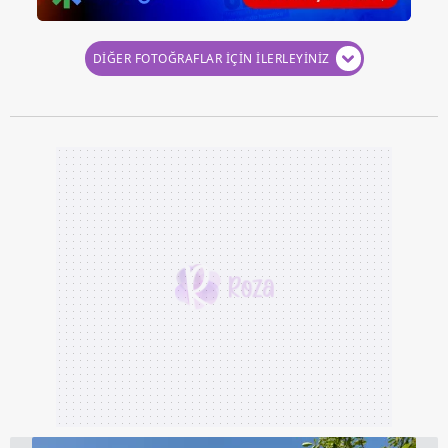
DİĞER FOTOĞRAFLAR İÇİN İLERLEYİNİZ