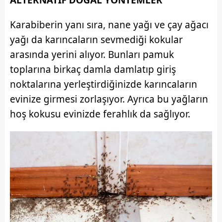
ALTERNATİF DOĞAL YÖNTEMLER
6698 sayılı Kişisel Verilerin Korunması Kanunu uyarınca
Karabiberin yanı sıra, nane yağı ve çay ağacı
hazırlanmış Aydınlatma Metnimizi okumak ve sitemizde
ilgili mevzuata uygun olarak kullanılan çerezlerle ilgili bilgi
yağı da karıncaların sevmediği kokular
almak için lütfen
tıklayınız
.
arasında yerini alıyor. Bunları pamuk
toplarına birkaç damla damlatıp giriş
noktalarına yerleştirdiğinizde karıncaların
evinize girmesi zorlaşıyor. Ayrıca bu yağların
hoş kokusu evinizde ferahlık da sağlıyor.