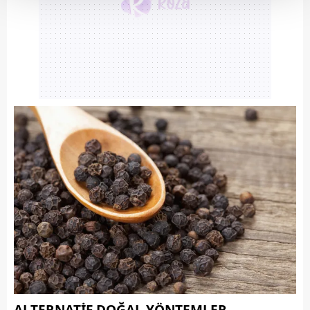
Her halükârda, kullanıcılar, bu çerezlere izin vermedikleri
takdirde, kullanıcılara hedefli reklamlar
gösterilmeyecektir."
Sizlere daha iyi bir hizmet sunabilmek için İnternet
Sitemizde kendimize ve üçüncü kişilere ait çerezler
kullanılmaktadır. Bu çerezler vasıtasıyla çeşitli kişisel
verileriniz işlenmekte olup gerekli olan çerezler bilgi
toplumu hizmetlerinin sunulması amacıyla
kullanılmaktadır. Diğer çerezler, sitemizin daha işlevsel
kılınması ve kişiselleştirilmesi ve sizlere yönelik
reklam/pazarlama faaliyetlerinin yapılması, amaçlarıyla
sınırlı olarak açık rızanız dahilinde kullanılacaktır.
Çerezlere ilişkin tercihlerinizi aşağıda yer alan panel
vasıtasıyla belirleyebilirsiniz. Çerezlere ilişkin detaylı bilgi
için Ayarlar butonuna tıklayabilir,
Çerez Bilgilendirme
Metnimizi
ziyaret edebilirsiniz.