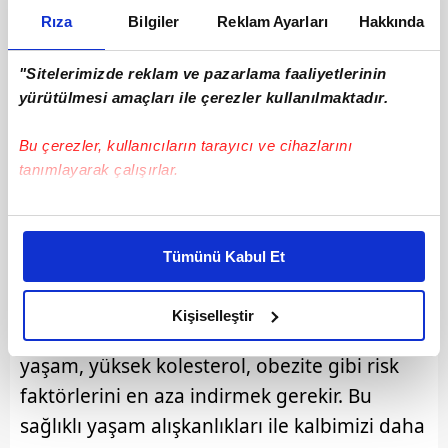
Rıza
Bilgiler
Reklam Ayarları
Hakkında
"Sitelerimizde reklam ve pazarlama faaliyetlerinin
yürütülmesi amaçları ile çerezler kullanılmaktadır.
Bu çerezler, kullanıcıların tarayıcı ve cihazlarını
tanımlayarak çalışırlar.
Bu çerezlere izin vermeniz halinde sizlere özel
kişiselleştirilmiş reklamlar sunabilir, sayfalarımızda sizlere
Tümünü Kabul Et
daha iyi reklam deneyimi yaşatabiliriz. Bunu yaparken
YÜKSEK KOLESTEROL
amacımızın size daha iyi bir reklam deneyimi sunmak
Kalp sağlığını nasıl korumak gerektiği
olduğunu ve sizlere en iyi içerikleri sunabilmek adına
Kişiselleştir
konusunda ise Uzm. Dr. Alagiç, "Hareketsiz
elimizden gelen çabayı gösterdiğimizi ve bu noktada,
reklamların maliyetlerimizi karşılamak noktasında tek gelir
yaşam, yüksek kolesterol, obezite gibi risk
kalemimiz olduğunu sizlere hatırlatmak isteriz.
faktörlerini en aza indirmek gerekir. Bu
sağlıklı yaşam alışkanlıkları ile kalbimizi daha
Her halükârda, kullanıcılar, bu çerezlere izin vermedikleri