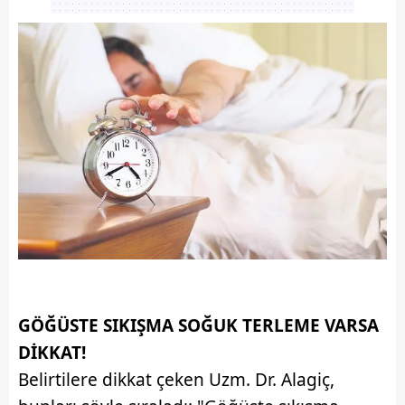
hazırlanmış Aydınlatma Metnimizi okumak ve sitemizde
ilgili mevzuata uygun olarak kullanılan çerezlerle ilgili bilgi
almak için lütfen
tıklayınız
.
GÖĞÜSTE SIKIŞMA SOĞUK TERLEME VARSA
DİKKAT!
Belirtilere dikkat çeken Uzm. Dr. Alagiç,