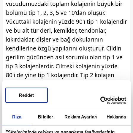
vücudumuzdaki toplam kolajenin büyük bir
bölümü tip 1, 2, 3, 5 ve 10'dan oluşur.
Vücuttaki kolajenin yüzde 90'ı tip 1 kolajendir
ve bu alt tür deri, kemikler, tendonlar,
kıkırdaklar, dişler ve bağ dokularının
kendilerine özgü yapılarını oluşturur. Cildin
gerilim gücünden asıl sorumlu olan tip 1 ve
tip 3 kolajenlerdir. Ciltteki kolajenin yüzde
80'i de yine tip 1 kolajendir. Tip 2 kolajen
kıkırdak doku yapısında, tip 3 kolajen ise
kaslarda, organlarda ve kan damarlarının
Reddet
duvarında bulunur. Kolajen, vücutta
sentezlenebildiği gibi dışarıdan da alınabilir.
Rıza
Bilgiler
Reklam Ayarları
Hakkında
Vücutta sentezlenen doğal kolajen endo
kolajen, besin takviyeleri veya cilt bakım
"Sitelerimizde reklam ve pazarlama faaliyetlerinin