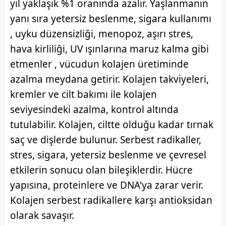
yıl yaklaşık %1 oranında azalır. Yaşlanmanın
Sizlere daha iyi bir hizmet sunabilmek için İnternet
Sitemizde kendimize ve üçüncü kişilere ait çerezler
yanı sıra yetersiz beslenme, sigara kullanımı
kullanılmaktadır. Bu çerezler vasıtasıyla çeşitli kişisel
, uyku düzensizliği, menopoz, aşırı stres,
verileriniz işlenmekte olup gerekli olan çerezler bilgi
hava kirliliği, UV ışınlarına maruz kalma gibi
toplumu hizmetlerinin sunulması amacıyla
etmenler , vücudun kolajen üretiminde
kullanılmaktadır. Diğer çerezler, sitemizin daha işlevsel
kılınması ve kişiselleştirilmesi ve sizlere yönelik
azalma meydana getirir. Kolajen takviyeleri,
reklam/pazarlama faaliyetlerinin yapılması, amaçlarıyla
kremler ve cilt bakımı ile kolajen
sınırlı olarak açık rızanız dahilinde kullanılacaktır.
seviyesindeki azalma, kontrol altında
tutulabilir. Kolajen, ciltte olduğu kadar tırnak
Çerezlere ilişkin tercihlerinizi aşağıda yer alan panel
vasıtasıyla belirleyebilirsiniz. Çerezlere ilişkin detaylı bilgi
saç ve dişlerde bulunur. Serbest radikaller,
için Ayarlar butonuna tıklayabilir,
Çerez Bilgilendirme
stres, sigara, yetersiz beslenme ve çevresel
Metnimizi
ziyaret edebilirsiniz.
etkilerin sonucu olan bileşiklerdir. Hücre
yapısına, proteinlere ve DNA'ya zarar verir.
6698 sayılı Kişisel Verilerin Korunması Kanunu uyarınca
hazırlanmış Aydınlatma Metnimizi okumak ve sitemizde
Kolajen serbest radikallere karşı antioksidan
ilgili mevzuata uygun olarak kullanılan çerezlerle ilgili bilgi
olarak savaşır.
almak için lütfen
tıklayınız
.