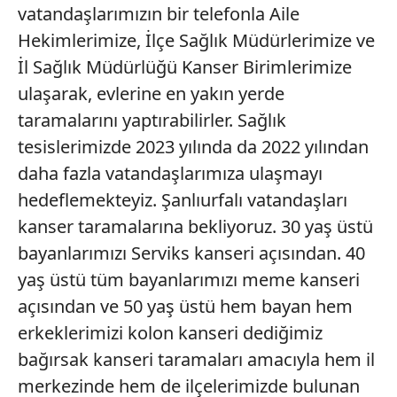
vatandaşlarımızın bir telefonla Aile
gösterilmeyecektir."
Hekimlerimize, İlçe Sağlık Müdürlerimize ve
Sizlere daha iyi bir hizmet sunabilmek için İnternet
İl Sağlık Müdürlüğü Kanser Birimlerimize
Sitemizde kendimize ve üçüncü kişilere ait çerezler
ulaşarak, evlerine en yakın yerde
kullanılmaktadır. Bu çerezler vasıtasıyla çeşitli kişisel
taramalarını yaptırabilirler. Sağlık
verileriniz işlenmekte olup gerekli olan çerezler bilgi
tesislerimizde 2023 yılında da 2022 yılından
toplumu hizmetlerinin sunulması amacıyla
kullanılmaktadır. Diğer çerezler, sitemizin daha işlevsel
daha fazla vatandaşlarımıza ulaşmayı
kılınması ve kişiselleştirilmesi ve sizlere yönelik
hedeflemekteyiz. Şanlıurfalı vatandaşları
reklam/pazarlama faaliyetlerinin yapılması, amaçlarıyla
kanser taramalarına bekliyoruz. 30 yaş üstü
sınırlı olarak açık rızanız dahilinde kullanılacaktır.
bayanlarımızı Serviks kanseri açısından. 40
Çerezlere ilişkin tercihlerinizi aşağıda yer alan panel
yaş üstü tüm bayanlarımızı meme kanseri
vasıtasıyla belirleyebilirsiniz. Çerezlere ilişkin detaylı bilgi
açısından ve 50 yaş üstü hem bayan hem
için Ayarlar butonuna tıklayabilir,
Çerez Bilgilendirme
erkeklerimizi kolon kanseri dediğimiz
Metnimizi
ziyaret edebilirsiniz.
bağırsak kanseri taramaları amacıyla hem il
6698 sayılı Kişisel Verilerin Korunması Kanunu uyarınca
merkezinde hem de ilçelerimizde bulunan