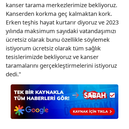
hazırlanmış Aydınlatma Metnimizi okumak ve sitemizde
kanser tarama merkezlerimize bekliyoruz.
ilgili mevzuata uygun olarak kullanılan çerezlerle ilgili bilgi
Kanserden korkma geç kalmaktan kork.
almak için lütfen
tıklayınız
.
Erken teşhis hayat kurtarır diyoruz ve 2023
yılında maksimum sayıdaki vatandaşımızı
ücretsiz olarak bunu özellikle söylemek
istiyorum ücretsiz olarak tüm sağlık
tesislerimizde bekliyoruz ve kanser
taramalarını gerçekleştirmelerini istiyoruz
dedi."