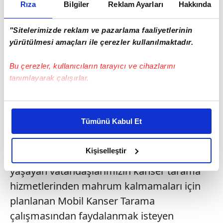
Rıza
Bilgiler
Reklam Ayarları
Hakkında
"Sitelerimizde reklam ve pazarlama faaliyetlerinin
yürütülmesi amaçları ile çerezler kullanılmaktadır.
Bu çerezler, kullanıcıların tarayıcı ve cihazlarını
tanımlayarak çalışırlar.
Bu çerezlere izin vermeniz halinde sizlere özel
kişiselleştirilmiş reklamlar sunabilir, sayfalarımızda sizlere
Tümünü Kabul Et
daha iyi reklam deneyimi yaşatabiliriz. Bunu yaparken
amacımızın size daha iyi bir reklam deneyimi sunmak
olduğunu ve sizlere en iyi içerikleri sunabilmek adına
Kişiselleştir
Özellikle il ve ilçe merkezine uzak yerlerde
elimizden gelen çabayı gösterdiğimizi ve bu noktada,
yaşayan vatandaşlarımızın kanser tarama
reklamların maliyetlerimizi karşılamak noktasında tek gelir
hizmetlerinden mahrum kalmamaları için
kalemimiz olduğunu sizlere hatırlatmak isteriz.
planlanan Mobil Kanser Tarama
Her halükârda, kullanıcılar, bu çerezlere izin vermedikleri
çalışmasından faydalanmak isteyen
takdirde, kullanıcılara hedefli reklamlar