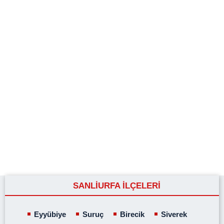
SANLİURFA İLÇELERİ
Eyyübiye
Suruç
Birecik
Siverek