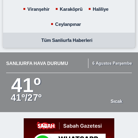
Viranşehir
Karaköprü
Haliliye
Ceylanpınar
Tüm Sanliurfa Haberleri
SANLIURFA HAVA DURUMU
6 Agustos Perşembe
41º
41º/27º
Sıcak