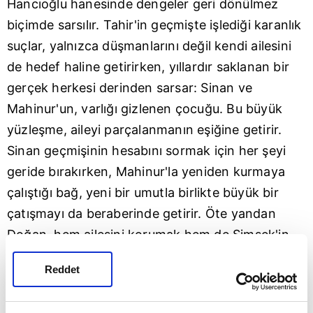
Hancıoğlu hanesinde dengeler geri dönülmez
biçimde sarsılır. Tahir'in geçmişte işlediği karanlık
suçlar, yalnızca düşmanlarını değil kendi ailesini
de hedef haline getirirken, yıllardır saklanan bir
gerçek herkesi derinden sarsar: Sinan ve
Mahinur'un, varlığı gizlenen çocuğu. Bu büyük
yüzleşme, aileyi parçalanmanın eşiğine getirir.
Sinan geçmişinin hesabını sormak için her şeyi
geride bırakırken, Mahinur'la yeniden kurmaya
çalıştığı bağ, yeni bir umutla birlikte büyük bir
çatışmayı da beraberinde getirir. Öte yandan
Doğan, hem ailesini korumak hem de Şimşek'in
kurduğu ölümcül oyunu bozmak için tehlikeli bir
Reddet
planın içine girer. Ancak en büyük tehdit
dışarıdan değil, içeriden gelir. İhanetin izini süren