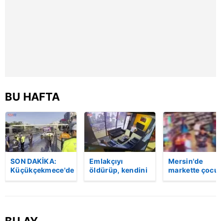
hazırlanmış Aydınlatma Metnimizi okumak ve sitemizde
ilgili mevzuata uygun olarak kullanılan çerezlerle ilgili bilgi
almak için lütfen
tıklayınız
.
BU HAFTA
SON DAKİKA:
Emlakçıyı
Mersin'de
Küçükçekmece'de
öldürüp, kendini
markette çocu
korkunç kaza!
vurduğu olayın
darbeden
Otomobil, İETT
görüntüsü
şüpheli
otobüsüne
ortaya çıktı |
gözaltında
çarptı: 3 kişi
Video
hayatını kaybetti