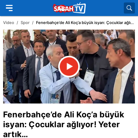
Video
Spor
Fenerbahçe’de Ali Koç’a büyük isyan: Çocuklar ağlıyor! Yeter artık…
Fenerbahçe
’de
Ali Koç
’a büyük
isyan: Çocuklar ağlıyor! Yeter
artık…