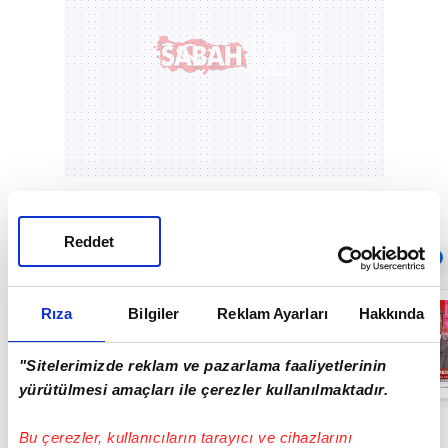
Reddet
Sıradaki
OTOMATİK OYNAT
Trabzonspor'da
Rıza
Bilgiler
Reklam Ayarları
Hakkında
Ertuğrul
Doğan'dan
Mohamed Salah
"Sitelerimizde reklam ve pazarlama faaliyetlerinin
transferi
16:40
sonrası ilk
yürütülmesi amaçları ile çerezler kullanılmaktadır.
sözler!
Bu çerezler, kullanıcıların tarayıcı ve cihazlarını