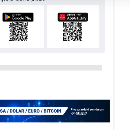
 çerezler, sitemizin daha işlevsel kılınması ve kişiselleştirilmes
 yapılması, amaçlarıyla sınırlı olarak açık rızanız dahilinde kulla
aşağıda yer alan panel vasıtasıyla belirleyebilirsiniz. Çerezlere iliş
lgilendirme Metnimizi
ziyaret edebilirsiniz.
Korunması Kanunu uyarınca hazırlanmış Aydınlatma Metnimizi okum
 çerezlerle ilgili bilgi almak için lütfen
tıklayınız
.