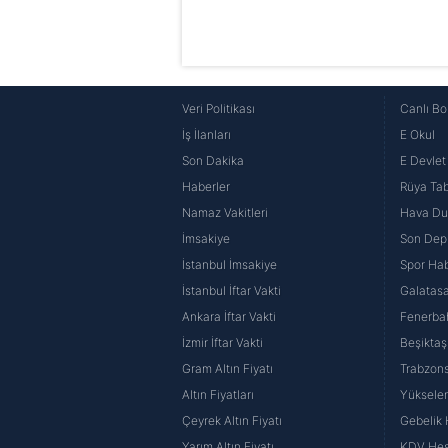
Veri Politikası
Canlı Bo
İş İlanları
E Okul
Son Dakika
E Devlet 
Haberler
Rüya Tabi
Namaz Vakitleri
Hava D
İmsakiye
Son Dep
İstanbul İmsakiye
Spor Hab
İstanbul İftar Vakti
Galatasa
Ankara İftar Vakti
Fenerba
İzmir İftar Vakti
Beşiktaş
Gram Altın Fiyatı
Trabzons
Altın Fiyatları
Yüksele
Çeyrek Altın Fiyatı
Gebelik
Yarım Altın Fiyatı
KDV He