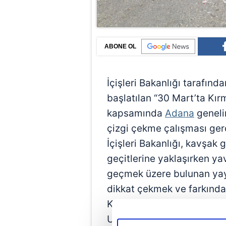
ABONE OL
İçişleri Bakanlığı tarafın
başlatılan “30 Mart’ta Kır
kapsamında
Adana
geneli
çizgi çekme çalışması gerç
İçişleri Bakanlığı, kavşak g
geçitlerine yaklaşırken y
geçmek üzere bulunan yaya
dikkat çekmek ve farkında
Kırmızı Çizgimizi Çekiyoru
Uygulamanın 81 il valiliğin