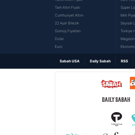
Tam Altın Fiyatı
Süper Lo
Cumhuriyet Altını
Milli Pi
22 Ayar Bilezik
Sayısal 
Gümüş Fiyatları
Türkiye H
Dolar
Magazin 
Euro
Ekonomi 
Sabah USA
Daily Sabah
RSS