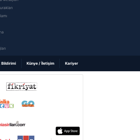
rakları
nlamı
na
ı
ları
k Bildirimi
Künye / İletişim
Kariyer