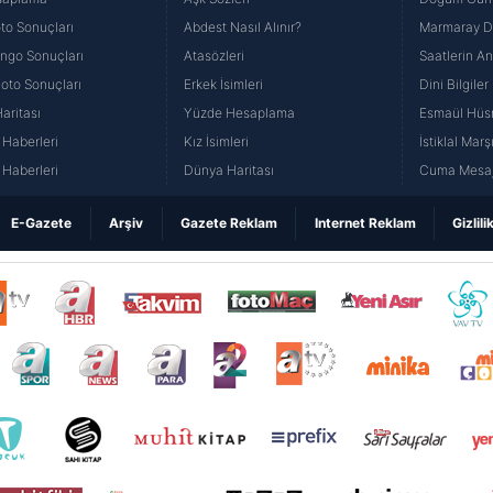
to Sonuçları
Abdest Nasıl Alınır?
Marmaray Du
yango Sonuçları
Atasözleri
Saatlerin A
Loto Sonuçları
Erkek İsimleri
Dini Bilgiler
aritası
Yüzde Hesaplama
Esmaül Hüs
Haberleri
Kız İsimleri
İstiklal Marş
Haberleri
Dünya Haritası
Cuma Mesaj
E-Gazete
Arşiv
Gazete Reklam
Internet Reklam
Gizlili