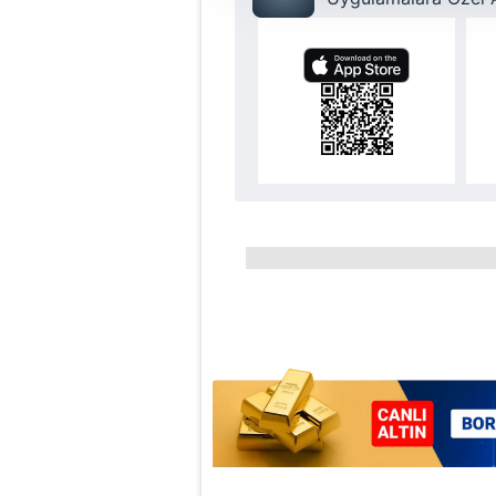
amacıyla kullanılmaktadır. Diğer
reklam/pazarlama faaliyetlerinin
Çerezlere ilişkin tercihlerinizi 
butonuna tıklayabilir,
Çerez Bi
6698 sayılı Kişisel Verilerin 
mevzuata uygun olarak kullanılan