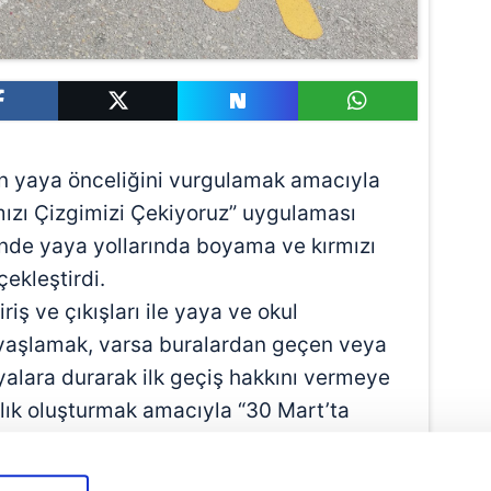
dan yaya önceliğini vurgulamak amacıyla
mızı Çizgimizi Çekiyoruz” uygulaması
nde yaya yollarında boyama ve kırmızı
ekleştirdi.
iriş ve çıkışları ile yaya ve okul
avaşlamak, varsa buralardan geçen veya
lara durarak ilk geçiş hakkını vermeye
lık oluşturmak amacıyla “30 Mart’ta
z” uygulamasını başlattı.
e bildirilmesi ile birlikte harekete geçen