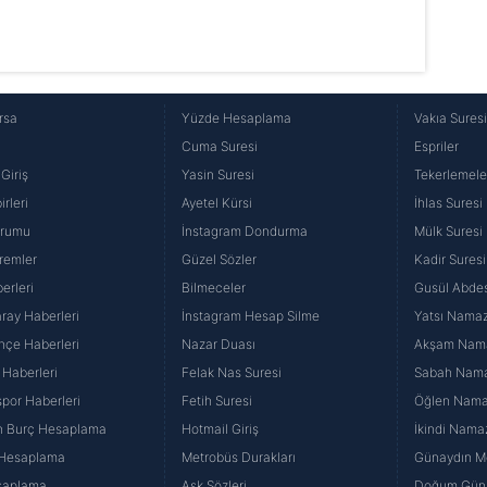
rsa
Yüzde Hesaplama
Vakıa Sures
Cuma Suresi
Espriler
Giriş
Yasin Suresi
Tekerlemele
rleri
Ayetel Kürsi
İhlas Suresi
urumu
İnstagram Dondurma
Mülk Suresi
remler
Güzel Sözler
Kadir Suresi
erleri
Bilmeceler
Gusül Abdes
ray Haberleri
İnstagram Hesap Silme
Yatsı Namazı
hçe Haberleri
Nazar Duası
Akşam Namaz
 Haberleri
Felak Nas Suresi
Sabah Namaz
por Haberleri
Fetih Suresi
Öğlen Namazı
n Burç Hesaplama
Hotmail Giriş
İkindi Namaz
 Hesaplama
Metrobüs Durakları
Günaydın Me
saplama
Aşk Sözleri
Doğum Günü