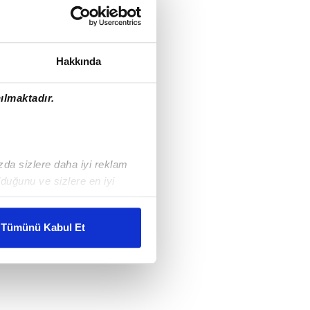
Hakkında
ılmaktadır.
ızda sizlere daha iyi reklam
duğunu ve sizlere en iyi
liyetlerimizi karşılamak
Tümünü Kabul Et
ar gösterilmeyecektir."
çerezler kullanılmaktadır. Bu
u hizmetlerinin sunulması