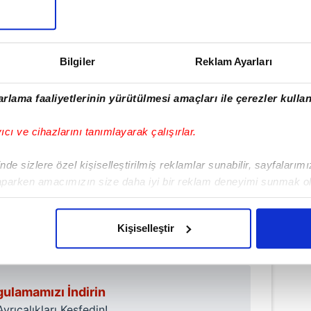
elinde yaya yollarında boyama ve kırmızı
ekleştirdi.
Bilgiler
Reklam Ayarları
rlama faaliyetlerinin yürütülmesi amaçları ile çerezler kullan
yıcı ve cihazlarını tanımlayarak çalışırlar.
de sizlere özel kişiselleştirilmiş reklamlar sunabilir, sayfalarım
aparken amacımızın size daha iyi bir reklam deneyimi sunmak ol
imizden gelen çabayı gösterdiğimizi ve bu noktada, reklamların ma
olduğunu sizlere hatırlatmak isteriz.
#ADANA
Kişiselleştir
çerezlere izin vermedikleri takdirde, kullanıcılara hedefli reklaml
abilmek için İnternet Sitemizde kendimize ve üçüncü kişilere ait 
ulamamızı İndirin
isel verileriniz işlenmekte olup gerekli olan çerezler bilgi toplum
rıcalıkları Keşfedin!