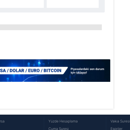
aşağıda yer alan panel vasıtasıyla belirleyebilirsiniz. Çerezlere iliş
lgilendirme Metnimizi
ziyaret edebilirsiniz.
Korunması Kanunu uyarınca hazırlanmış Aydınlatma Metnimizi okum
 çerezlerle ilgili bilgi almak için lütfen
tıklayınız
.
rsa
Yüzde Hesaplama
Vakıa Sures
Cuma Suresi
Espriler