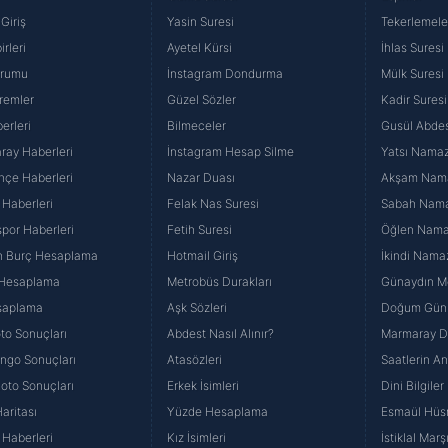
Giriş
Yasin Suresi
Tekerlemele
rleri
Ayetel Kürsi
İhlas Suresi
urumu
İnstagram Dondurma
Mülk Suresi
remler
Güzel Sözler
Kadir Suresi
erleri
Bilmeceler
Gusül Abdes
ray Haberleri
İnstagram Hesap Silme
Yatsı Namazı
hçe Haberleri
Nazar Duası
Akşam Namaz
 Haberleri
Felak Nas Suresi
Sabah Namaz
por Haberleri
Fetih Suresi
Öğlen Namazı
n Burç Hesaplama
Hotmail Giriş
İkindi Namaz
 Hesaplama
Metrobüs Durakları
Günaydın Me
saplama
Aşk Sözleri
Doğum Günü
to Sonuçları
Abdest Nasıl Alınır?
Marmaray Du
yango Sonuçları
Atasözleri
Saatlerin A
Loto Sonuçları
Erkek İsimleri
Dini Bilgiler
aritası
Yüzde Hesaplama
Esmaül Hüs
Haberleri
Kız İsimleri
İstiklal Marş