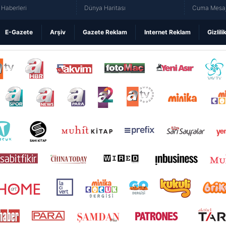
Haberleri
Dünya Haritası
Cuma Mesaj
E-Gazete
Arşiv
Gazete Reklam
Internet Reklam
Gizlili