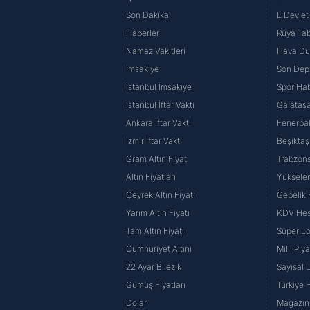
Son Dakika
E Devlet 
Haberler
Rüya Tabi
Namaz Vakitleri
Hava D
İmsakiye
Son Dep
İstanbul İmsakiye
Spor Hab
İstanbul İftar Vakti
Galatasa
Ankara İftar Vakti
Fenerba
İzmir İftar Vakti
Beşiktaş
Gram Altın Fiyatı
Trabzons
Altın Fiyatları
Yüksele
Çeyrek Altın Fiyatı
Gebelik
Yarım Altın Fiyatı
KDV He
Tam Altın Fiyatı
Süper Lo
Cumhuriyet Altını
Milli Pi
22 Ayar Bilezik
Sayısal 
Gümüş Fiyatları
Türkiye H
Dolar
Magazin 