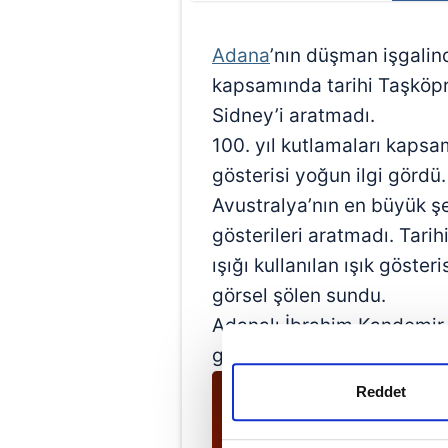
Adana
’nın düşman işgalind
kapsamında tarihi Taşköprü
Sidney’i aratmadı.
100. yıl kutlamaları kapsam
gösterisi yoğun ilgi gördü. 
Avustralya’nın en büyük şe
gösterileri aratmadı. Tari
ışığı kullanılan ışık göste
görsel şölen sundu.
Adanalı İbrahim Kandemir y
gösterisi fotoğrafçıların da
Reddet