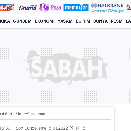
KIKA
GÜNDEM
EKONOMI
YAŞAM
EĞITIM
DÜNYA
RESMI İL
şköprü, Sidney’i aratmadı
16:30
Son Güncelleme: 5.01.2022
17:15