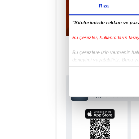
Rıza
"Sitelerimizde reklam ve paza
Bu çerezler, kullanıcıların tara
Bu çerezlere izin vermeniz halin
deneyimi yaşatabiliriz. Bunu y
içerikleri sunabilmek adına el
noktasında tek gelir kalemimiz 
Sabah.com.tr Uyg
Her halükârda, kullanıcılar, bu 
Uygulamalara Özel Ay
Sizlere daha iyi bir hizmet sun
çerezler vasıtasıyla çeşitli kiş
amacıyla kullanılmaktadır. Diğer
reklam/pazarlama faaliyetlerinin