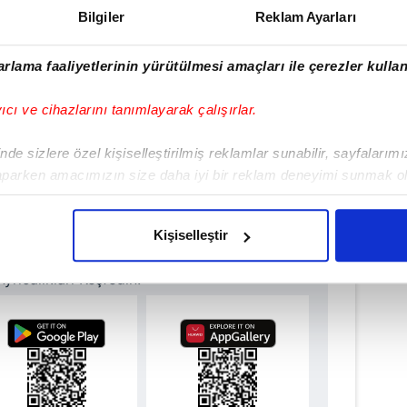
Bilgiler
Reklam Ayarları
rlama faaliyetlerinin yürütülmesi amaçları ile çerezler kullan
yıcı ve cihazlarını tanımlayarak çalışırlar.
de sizlere özel kişiselleştirilmiş reklamlar sunabilir, sayfalarım
#ADANA
aparken amacımızın size daha iyi bir reklam deneyimi sunmak ol
imizden gelen çabayı gösterdiğimizi ve bu noktada, reklamların ma
olduğunu sizlere hatırlatmak isteriz.
Kişiselleştir
ulamamızı İndirin
çerezlere izin vermedikleri takdirde, kullanıcılara hedefli reklaml
rıcalıkları Keşfedin!
abilmek için İnternet Sitemizde kendimize ve üçüncü kişilere ait 
isel verileriniz işlenmekte olup gerekli olan çerezler bilgi toplum
 çerezler, sitemizin daha işlevsel kılınması ve kişiselleştirilmes
 yapılması, amaçlarıyla sınırlı olarak açık rızanız dahilinde kulla