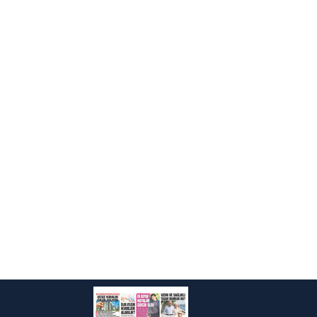
kin detaylı bilgi için Ayarlar
ak ve sitemizde ilgili
i