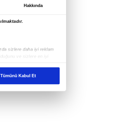
Hakkında
ılmaktadır.
ızda sizlere daha iyi reklam
duğunu ve sizlere en iyi
liyetlerimizi karşılamak
Tümünü Kabul Et
ar gösterilmeyecektir."
çerezler kullanılmaktadır. Bu
u hizmetlerinin sunulması
i ve sizlere yönelik
nılacaktır.