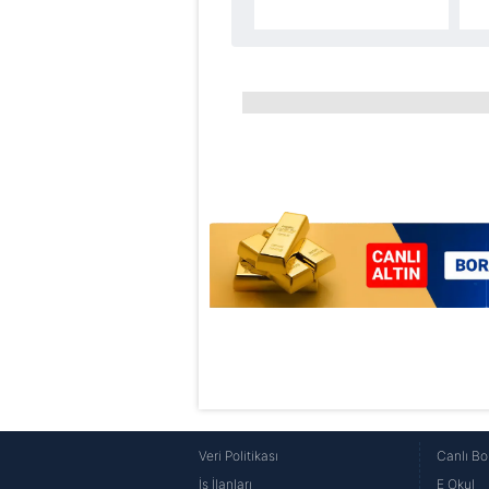
Çerezlere ilişkin tercihlerinizi 
butonuna tıklayabilir,
Çerez Bi
6698 sayılı Kişisel Verilerin 
mevzuata uygun olarak kullanılan
Veri Politikası
Canlı Bo
İş İlanları
E Okul