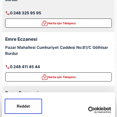
0 248 325 95 95
Harita için Tıklayınız
Emre Eczanesi
Pazar Mahallesi Cumhuriyet Caddesi No:81/C Gölhisar
Burdur
0 248 411 45 44
Harita için Tıklayınız
Pazar Eczanesi
Pazar Mahallesi, Yeşilova Caddesi, No:2 Karamanlı /
Reddet
Burdur