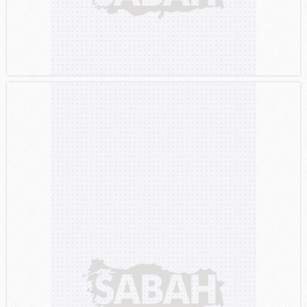
hazırlanmış Aydınlatma Metnimizi okumak ve sitemizde
ilgili mevzuata uygun olarak kullanılan çerezlerle ilgili bilgi
almak için lütfen
tıklayınız
.