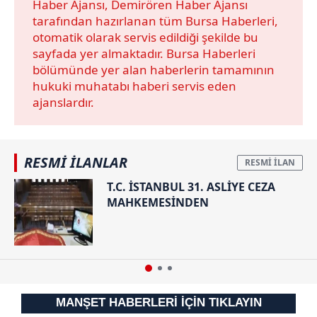
Haber Ajansı, Demirören Haber Ajansı
kullanılmaktadır. Bu çerezler vasıtasıyla çeşitli kişisel
tarafından hazırlanan tüm Bursa Haberleri,
verileriniz işlenmekte olup gerekli olan çerezler bilgi
otomatik olarak servis edildiği şekilde bu
toplumu hizmetlerinin sunulması amacıyla
sayfada yer almaktadır. Bursa Haberleri
kullanılmaktadır. Diğer çerezler, sitemizin daha işlevsel
bölümünde yer alan haberlerin tamamının
kılınması ve kişiselleştirilmesi ve sizlere yönelik
hukuki muhatabı haberi servis eden
reklam/pazarlama faaliyetlerinin yapılması, amaçlarıyla
ajanslardır.
sınırlı olarak açık rızanız dahilinde kullanılacaktır.
Çerezlere ilişkin tercihlerinizi aşağıda yer alan panel
RESMİ İLANLAR
vasıtasıyla belirleyebilirsiniz. Çerezlere ilişkin detaylı bilgi
için Ayarlar butonuna tıklayabilir,
Çerez Bilgilendirme
T.C. İSTANBUL 31. ASLİYE CEZA
Metnimizi
ziyaret edebilirsiniz.
MAHKEMESİNDEN
6698 sayılı Kişisel Verilerin Korunması Kanunu uyarınca
hazırlanmış Aydınlatma Metnimizi okumak ve sitemizde
ilgili mevzuata uygun olarak kullanılan çerezlerle ilgili bilgi
almak için lütfen
tıklayınız
.
MANŞET HABERLERİ İÇİN TIKLAYIN