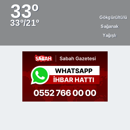
33º
Gökgürültülü
33º/21º
Sağanak
Yağışlı