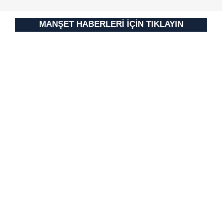
için Ayarlar butonuna tıklayabilir,
Çerez Bilgilendirme
Metnimizi
ziyaret edebilirsiniz.
MANŞET HABERLERİ İÇİN TIKLAYIN
6698 sayılı Kişisel Verilerin Korunması Kanunu uyarınca
hazırlanmış Aydınlatma Metnimizi okumak ve sitemizde
ilgili mevzuata uygun olarak kullanılan çerezlerle ilgili bilgi
almak için lütfen
tıklayınız
.