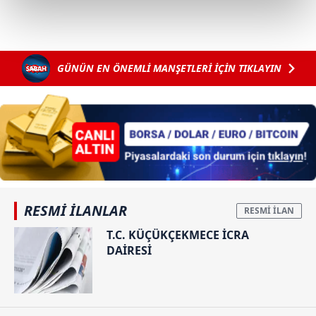
kalemimiz olduğunu sizlere hatırlatmak isteriz.
Her halükârda, kullanıcılar, bu çerezlere izin vermedikleri
takdirde, kullanıcılara hedefli reklamlar
GÜNÜN EN ÖNEMLİ MANŞETLERİ İÇİN TIKLAYIN
gösterilmeyecektir."
Sizlere daha iyi bir hizmet sunabilmek için İnternet
Sitemizde kendimize ve üçüncü kişilere ait çerezler
kullanılmaktadır. Bu çerezler vasıtasıyla çeşitli kişisel
verileriniz işlenmekte olup gerekli olan çerezler bilgi
toplumu hizmetlerinin sunulması amacıyla
kullanılmaktadır. Diğer çerezler, sitemizin daha işlevsel
RESMİ İLANLAR
kılınması ve kişiselleştirilmesi ve sizlere yönelik
reklam/pazarlama faaliyetlerinin yapılması, amaçlarıyla
T.C. KÜÇÜKÇEKMECE İCRA
DAİRESİ
sınırlı olarak açık rızanız dahilinde kullanılacaktır.
Çerezlere ilişkin tercihlerinizi aşağıda yer alan panel
vasıtasıyla belirleyebilirsiniz. Çerezlere ilişkin detaylı bilgi