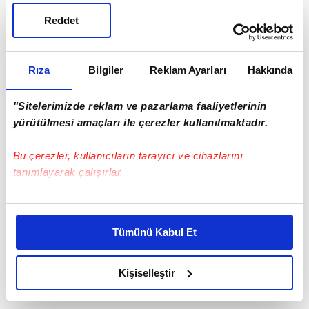
duyar."
Reddet
Rıza
Bilgiler
Reklam Ayarları
Hakkında
"Sitelerimizde reklam ve pazarlama faaliyetlerinin
yürütülmesi amaçları ile çerezler kullanılmaktadır.
Bu çerezler, kullanıcıların tarayıcı ve cihazlarını
tanımlayarak çalışırlar.
Bu çerezlere izin vermeniz halinde sizlere özel
kişiselleştirilmiş reklamlar sunabilir, sayfalarımızda sizlere
Tümünü Kabul Et
daha iyi reklam deneyimi yaşatabiliriz. Bunu yaparken
amacımızın size daha iyi bir reklam deneyimi sunmak
olduğunu ve sizlere en iyi içerikleri sunabilmek adına
Kişiselleştir
elimizden gelen çabayı gösterdiğimizi ve bu noktada,
reklamların maliyetlerimizi karşılamak noktasında tek gelir