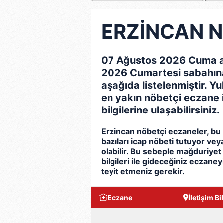
ERZİNCAN Nö
07 Ağustos 2026 Cuma a
2026 Cumartesi sabahına
aşağıda listelenmiştir. Yu
en yakın nöbetçi eczane ile 
bilgilerine ulaşabilirsiniz.
Erzincan nöbetçi eczaneler, b
bazıları icap nöbeti tutuyor ve
olabilir. Bu sebeple mağduriyet
bilgileri ile gideceğiniz eczaney
teyit etmeniz gerekir.
Eczane
İletişim Bil