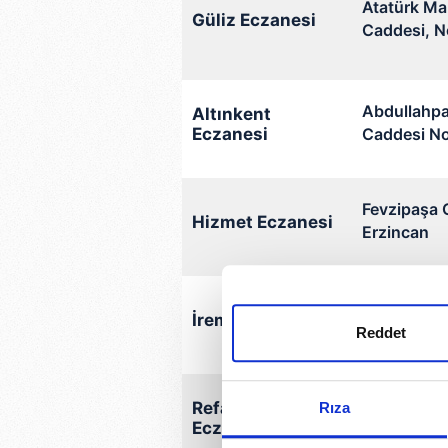
Atatürk Ma
Güliz Eczanesi
Caddesi, No
Erzincan
Abdullahpa
Altınkent
Eczanesi
Caddesi No:
Fevzipaşa 
Hizmet Eczanesi
Erzincan
Karaağaç M
İrem Eczanesi
Caddesi No
Reddet
Erzincan
Kemaliye M
Refahiye
Rıza
Eczanesi
Caddesi, N