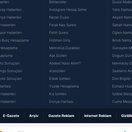
erleri
Bilmeceler
Gusül Abdes
Korunması Kanunu uyarınca hazırlanmış Aydınlatma Metnimizi okum
ray Haberleri
İnstagram Hesap Silme
Yatsı Namazı
 çerezlerle ilgili bilgi almak için lütfen
tıklayınız
.
hçe Haberleri
Nazar Duası
Akşam Namaz
 Haberleri
Felak Nas Suresi
Sabah Namaz
por Haberleri
Fetih Suresi
Öğlen Namazı
n Burç Hesaplama
Hotmail Giriş
İkindi Namaz
 Hesaplama
Metrobüs Durakları
Günaydın Me
saplama
Aşk Sözleri
Doğum Günü
to Sonuçları
Abdest Nasıl Alınır?
Marmaray Du
yango Sonuçları
Atasözleri
Saatlerin A
Loto Sonuçları
Erkek İsimleri
Dini Bilgiler
aritası
Yüzde Hesaplama
Esmaül Hüs
Haberleri
Kız İsimleri
İstiklal Marş
Haberleri
Dünya Haritası
Cuma Mesaj
E-Gazete
Arşiv
Gazete Reklam
Internet Reklam
Gizlili