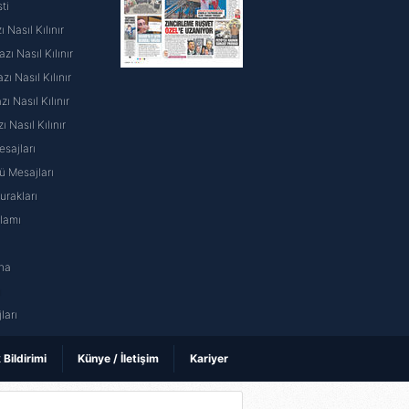
ti
ak ve sitemizde ilgili
 Nasıl Kılınır
ı Nasıl Kılınır
ı Nasıl Kılınır
 Nasıl Kılınır
ı Nasıl Kılınır
sajları
 Mesajları
rakları
nlamı
na
ı
ları
k Bildirimi
Künye / İletişim
Kariyer