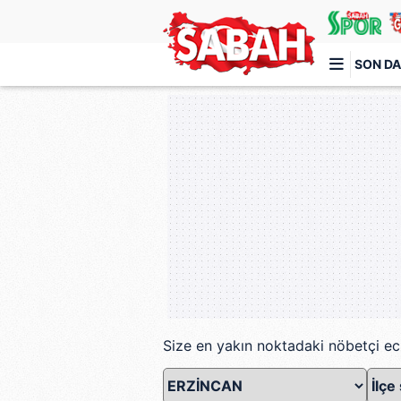
SON DA
Türkiye'nin en iyi haber sitesi
Size en yakın noktadaki nöbetçi ec