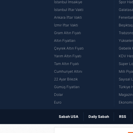
İstanbul İmsakiye
Spor Hab
6698 sayılı Kişisel Verilerin 
İstanbul İftar Vakti
Galatasa
mevzuata uygun olarak kullanılan
Ankara İftar Vakti
Fenerba
İzmir İftar Vakti
Beşiktaş
Gram Altın Fiyatı
Trabzons
Altın Fiyatları
Yüksele
Çeyrek Altın Fiyatı
Gebelik
Yarım Altın Fiyatı
KDV He
Tam Altın Fiyatı
Süper Lo
Cumhuriyet Altını
Milli Pi
22 Ayar Bilezik
Sayısal 
Gümüş Fiyatları
Türkiye H
Dolar
Magazin 
Euro
Ekonomi 
Sabah USA
Daily Sabah
RSS