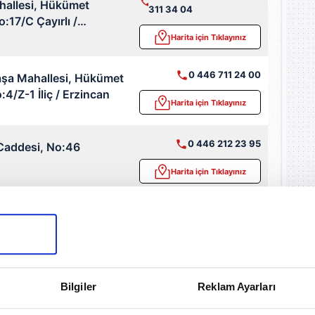
hallesi, Hükümet
311 34 04
:17/C Çayırlı /
Harita için Tıklayınız
0 446 711 24 00
şa Mahallesi, Hükümet
4/Z-1 İliç / Erzincan
Harita için Tıklayınız
0 446 212 23 95
Caddesi, No:46
Harita için Tıklayınız
0 446 224 48 48
ahallesi, Fevzipaşa
:44/A Merkez /
Harita için Tıklayınız
0 446 611 23 22
ahallesi, Erzincan
Bilgiler
Reklam Ayarları
o:17/B Refahiye /
Harita için Tıklayınız