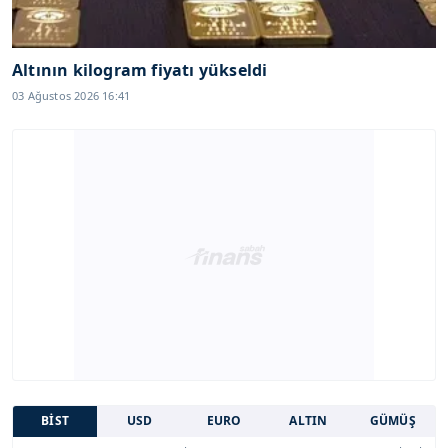
Altının kilogram fiyatı yükseldi
03 Ağustos 2026 16:41
BİST
USD
EURO
ALTIN
GÜMÜŞ