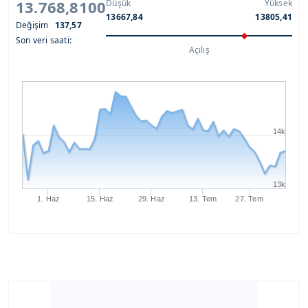
13.768,8100
Düşük
Yüksek
13667,84
13805,41
Değişim
137,57
Son veri saati:
Açılış
14k
13k
1. Haz
15. Haz
29. Haz
13. Tem
27. Tem