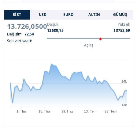
BİST
USD
EURO
ALTIN
GÜMÜŞ
13.726,0500
Düşük
Yüksek
13680,15
13752,69
Değişim
72,54
Son veri saati:
Açılış
14k
13k
1. Haz
15. Haz
29. Haz
13. Tem
27. Tem