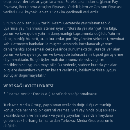
olup, bu veriler tekrar yayınlanamaz. Foreks tarafından sağlanan Pay
Piyasası, Borçlanma Araçları Piyasası, Vadeli İşlem ve Opsiyon Piyasası
verileri BIST kaynaklı en az 15 dakika gecikmeli verilerdir.
SPK'nın 22 Nisan 2002 tarihli Resmi Gazete'de yayımlanan tebliği
uyarınca yayımlanması istenen uyarı : "Burada yer alan yatırım bilgi,
yorum ve tavsiyeleri yatırım danışmanlığı kapsamında değildir. Yatırım
danışmanlığı hizmeti, aracı kurumlar, portföy yönetim şirketleri, mevduat
kabul etmeyen bankalar ile müşteri arasında imzalanacak yatırım
danışmanlığı sözleşmesi çerçevesinde sunulmaktadır. Burada yer alan
yorum ve tavsiyeler, yorum ve tavsiyede bulunanların kişisel görüşlerine
dayanmaktadır. Bu görüşler, mali durumunuz ile risk ve getiri
tercihlerinize uygun olmayabilir. Bu nedenle, sadece burada yer alan
bilgilere dayanılarak yatırım kararı verilmesi, beklentilerinize uygun
sonuçlar doğurmayabilir."
VERİ SAĞLAYICI UYARISI
* Finansal veriler Foreks A.Ş. tarafından sağlanmaktadır.
Turkuvaz Media Group, yayınlanan verilerin doğruluğu ve tamlığı
konusunda herhangi bir garanti vermez. Veri yayınında oluşabilecek
aksaklıklardan, verinin eksik ve yanlış yayınlanmasından meydana
gelebilecek herhangi bir zarardan Turkuvaz Media Group sorumlu
değildir.