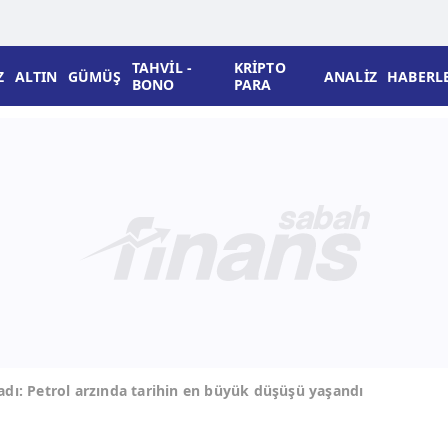
TAHVİL -
KRİPTO
Z
ALTIN
GÜMÜŞ
ANALİZ
HABERL
BONO
PARA
ladı: Petrol arzında tarihin en büyük düşüşü yaşandı