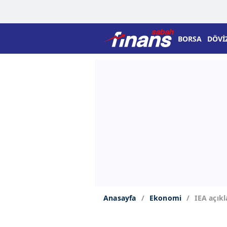
BORSA
DÖVİ
Anasayfa
Ekonomi
IEA açık