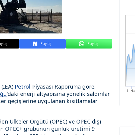
aylaş
Paylaş
Paylaş
 (IEA)
Petrol
Piyasası Raporu'na göre,
1. Ha
oğu
'daki enerji altyapısına yönelik saldırılar
r geçişlerine uygulanan kısıtlamalar
den Ülkeler Örgütü (OPEC) ve OPEC dışı
şan OPEC+ grubunun günlük üretimi 9