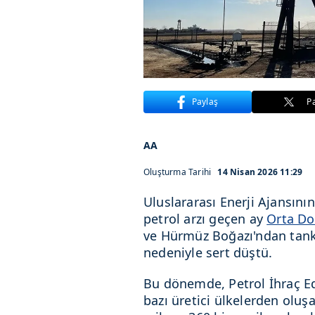
Paylaş
P
AA
Oluşturma Tarihi
14 Nisan 2026 11:29
Uluslararası Enerji Ajansının
petrol arzı geçen ay
Orta D
ve Hürmüz Boğazı'ndan tanke
nedeniyle sert düştü.
Bu dönemde, Petrol İhraç E
bazı üretici ülkelerden olu