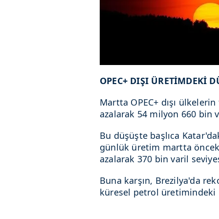
OPEC+ DIŞI ÜRETİMDEKİ D
Martta OPEC+ dışı ülkelerin 
azalarak 54 milyon 660 bin v
Bu düşüşte başlıca Katar'daki
günlük üretim martta önceki
azalarak 370 bin varil seviye
Buna karşın, Brezilya'da re
küresel petrol üretimindek