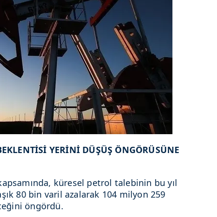
 BEKLENTİSİ YERİNİ DÜŞÜŞ ÖNGÖRÜSÜNE
kapsamında, küresel petrol talebinin bu yıl
şık 80 bin varil azalarak 104 milyon 259
eceğini öngördü.