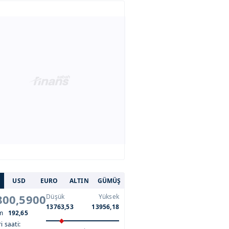
USD
EURO
ALTIN
GÜMÜŞ
800,5900
Düşük
Yüksek
13763,53
13956,18
im
192,65
i saati: