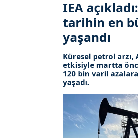
IEA açıkladı
tarihin en 
yaşandı
Küresel petrol arzı,
etkisiyle martta ön
120 bin varil azala
yaşadı.