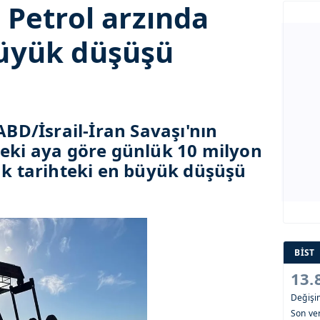
: Petrol arzında
büyük düşüşü
 ABD/İsrail-İran Savaşı'nın
ceki aya göre günlük 10 milyon
rak tarihteki en büyük düşüşü
BİST
13.
Değiş
Son ver