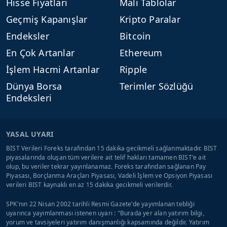
Hisse Fiyatları
Mali Tablolar
Geçmiş Kapanışlar
Kripto Paralar
Endeksler
Bitcoin
En Çok Artanlar
Ethereum
İşlem Hacmi Artanlar
Ripple
Dünya Borsa
Terimler Sözlüğü
Endeksleri
YASAL UYARI
BİST Verileri Foreks tarafından 15 dakika gecikmeli sağlanmaktadır. BIST
piyasalarında oluşan tüm verilere ait telif hakları tamamen BIST'e ait
olup, bu veriler tekrar yayınlanamaz. Foreks tarafından sağlanan Pay
Piyasası, Borçlanma Araçları Piyasası, Vadeli İşlem ve Opsiyon Piyasası
verileri BIST kaynaklı en az 15 dakika gecikmeli verilerdir.
SPK'nın 22 Nisan 2002 tarihli Resmi Gazete'de yayımlanan tebliği
uyarınca yayımlanması istenen uyarı : "Burada yer alan yatırım bilgi,
yorum ve tavsiyeleri yatırım danışmanlığı kapsamında değildir. Yatırım