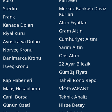
Euro
Pariteler
Sterlin
Merkez Bankası Döviz
Kurları
Frank
Altın Fiyatları
Kanada Doları
Gram Altın
Riyal Kuru
Cumhuriyet Altını
Avustralya Doları
Yarım Altın
Norveç Kronu
Ons Altın
Danimarka Kronu
22 Ayar Bilezik
İsveç Kronu
Gümüş Fiyatı
Kap Haberleri
Tahvil Bono Repo
Maaş Hesaplama
VİOP/VARANT
Canlı Borsa
Teknik Analiz
Günün Özeti
Hisse Detay