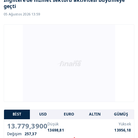
geçti
05 Ağustos 2026 13:59
BİST
USD
EURO
ALTIN
GÜMÜŞ
13.779,3900
Düşük
Yüksek
13698,81
13956,18
Değişim
257,37