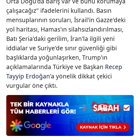
Orta Doğu'da barış var ve bunu korumaya
çalışacağız" ifadelerini kullandı. Basın
Çerezlere ilişkin tercihlerinizi aşağıda yer alan panel
mensuplarının soruları, İsrail'in Gazze'deki
vasıtasıyla belirleyebilirsiniz. Çerezlere ilişkin detaylı bilgi
yol haritası, Hamas'ın silahsızlandırılması,
için Ayarlar butonuna tıklayabilir,
Çerez Bilgilendirme
Batı Şeria'daki gerilim, İran'la ilgili yeni
Metnimizi
ziyaret edebilirsiniz.
iddialar ve Suriye'de sınır güvenliği gibi
6698 sayılı Kişisel Verilerin Korunması Kanunu uyarınca
başlıklarda yoğunlaşırken, Trump'ın
hazırlanmış Aydınlatma Metnimizi okumak ve sitemizde
açıklamalarında Türkiye ve Başkan
Recep
ilgili mevzuata uygun olarak kullanılan çerezlerle ilgili bilgi
Tayyip Erdoğan
'a yönelik dikkat çekici
almak için lütfen
tıklayınız
.
vurgular öne çıktı.