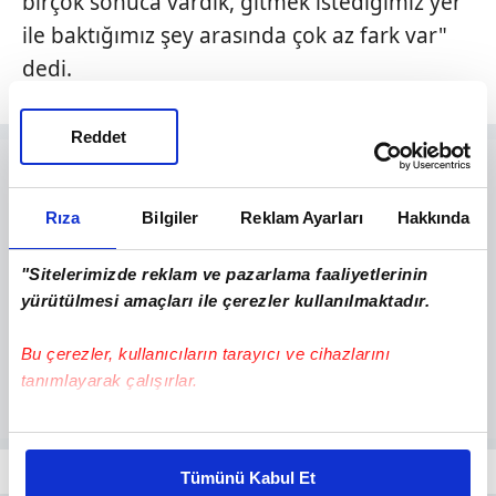
birçok sonuca vardık, gitmek istediğimiz yer
ile baktığımız şey arasında çok az fark var"
dedi.
Reddet
Rıza
Bilgiler
Reklam Ayarları
Hakkında
"Sitelerimizde reklam ve pazarlama faaliyetlerinin
yürütülmesi amaçları ile çerezler kullanılmaktadır.
Bu çerezler, kullanıcıların tarayıcı ve cihazlarını
tanımlayarak çalışırlar.
Bu çerezlere izin vermeniz halinde sizlere özel
kişiselleştirilmiş reklamlar sunabilir, sayfalarımızda sizlere
Tümünü Kabul Et
daha iyi reklam deneyimi yaşatabiliriz. Bunu yaparken