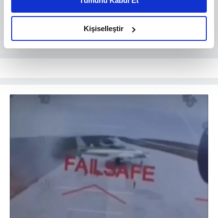
Tümünü Kabul Et
daha iyi reklam deneyimi yaşatabiliriz. Bunu yaparken
amacımızın size daha iyi bir reklam deneyimi sunmak
olduğunu ve sizlere en iyi içerikleri sunabilmek adına
Kişiselleştir
elimizden gelen çabayı gösterdiğimizi ve bu noktada,
reklamların maliyetlerimizi karşılamak noktasında tek gelir
kalemimiz olduğunu sizlere hatırlatmak isteriz.
Her halükârda, kullanıcılar, bu çerezlere izin vermedikleri
takdirde, kullanıcılara hedefli reklamlar
gösterilmeyecektir."
Sizlere daha iyi bir hizmet sunabilmek için İnternet
Sitemizde kendimize ve üçüncü kişilere ait çerezler
kullanılmaktadır. Bu çerezler vasıtasıyla çeşitli kişisel
verileriniz işlenmekte olup gerekli olan çerezler bilgi
toplumu hizmetlerinin sunulması amacıyla
kullanılmaktadır. Diğer çerezler, sitemizin daha işlevsel
kılınması ve kişiselleştirilmesi ve sizlere yönelik
reklam/pazarlama faaliyetlerinin yapılması, amaçlarıyla