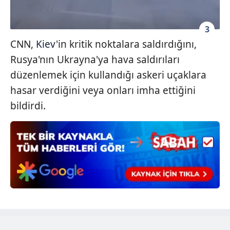
sınırlı olarak açık rızanız dahilinde kullanılacaktır.
3
Çerezlere ilişkin tercihlerinizi aşağıda yer alan panel
CNN,
Kiev
'in kritik noktalara saldırdığını,
vasıtasıyla belirleyebilirsiniz. Çerezlere ilişkin detaylı bilgi
Rusya'nın Ukrayna'ya hava saldırıları
için Ayarlar butonuna tıklayabilir,
Çerez Bilgilendirme
Metnimizi
ziyaret edebilirsiniz.
düzenlemek için kullandığı askeri uçaklara
hasar verdiğini veya onları imha ettiğini
6698 sayılı Kişisel Verilerin Korunması Kanunu uyarınca
bildirdi.
hazırlanmış Aydınlatma Metnimizi okumak ve sitemizde
ilgili mevzuata uygun olarak kullanılan çerezlerle ilgili bilgi
almak için lütfen
tıklayınız
.