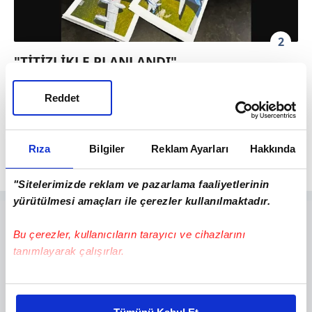
2
"TİTİZLİKLE PLANLANDI"
CNN'e göre, Ukrayna'nın Rus üslerine yönelik
Reddet
İHA saldırıları cüretkardı ama en önemlisi,
titizlikle planlanmış ve kusursuz bir şekilde
Rıza
Bilgiler
Reklam Ayarları
Hakkında
yürütülmüştü.
"Sitelerimizde reklam ve pazarlama faaliyetlerinin
yürütülmesi amaçları ile çerezler kullanılmaktadır.
Bu çerezler, kullanıcıların tarayıcı ve cihazlarını
tanımlayarak çalışırlar.
Bu çerezlere izin vermeniz halinde sizlere özel
kişiselleştirilmiş reklamlar sunabilir, sayfalarımızda sizlere