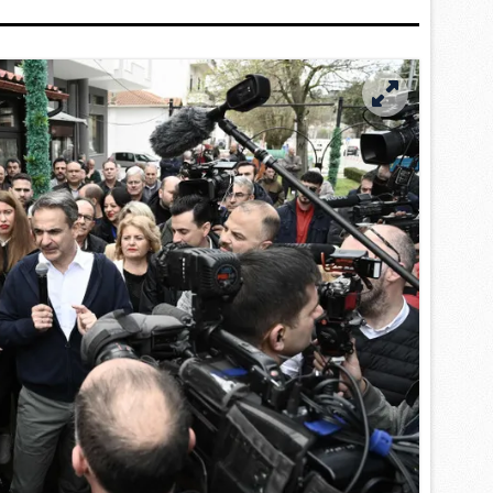
 çerezlerle ilgili bilgi almak için lütfen
tıklayınız
.