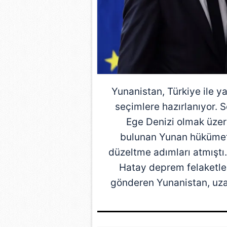
Yunanistan
,
Türkiye
ile y
seçimlere hazırlanıyor. 
Ege Denizi olmak üzer
bulunan Yunan hükümeti, 
düzeltme adımları atmışt
Hatay deprem felaketler
gönderen Yunanistan, uzatt