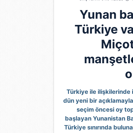
Yunan ba
Türkiye va
Miçot
manşetl
o
Türkiye ile ilişkilerind
dün yeni bir açıklamayl
seçim öncesi oy top
başlayan Yunanistan Ba
Türkiye sınırında buluna