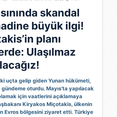
sınında skandal
adine büyük ilgi!
akis’in planı
erde: Ulaşılmaz
lacağız!
e iki uçta gelip giden Yunan hükümeti,
a gündeme oturdu. Mayıs'ta yapılacak
lamak için vaatlerini açıklamaya
şbakanı Kiryakos Miçotakis, ülkenin
n Evros bölgesini ziyaret etti. Türkiye