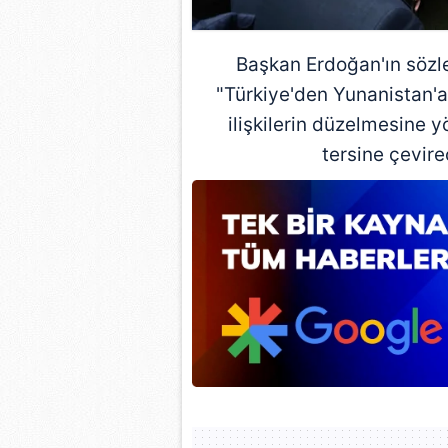
Başkan Erdoğan'ın sözl
"Türkiye'den Yunanistan'a d
ilişkilerin düzelmesine y
tersine çevir