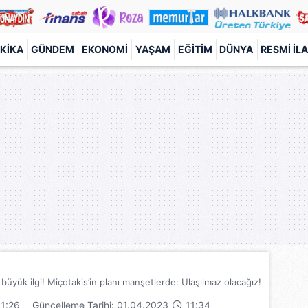
KIKA
GÜNDEM
EKONOMI
YAŞAM
EĞITIM
DÜNYA
RESMI İL
üyük ilgi! Miçotakis’in planı manşetlerde: Ulaşılmaz olacağız!
1:26
Güncelleme Tarihi: 01.04.2023
11:34