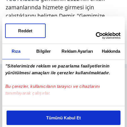
zamanlarında hizmete girmesi için
çalıştıklarını belirten Demir, "Gemimize
orijinal dizaynında olduğu gibi önce hizmete
Reddet
alıp, SİHA çalışmalarını olgunlaştırıp hazır
olduğunda entegre etme planımız var" diye
konuştu.
Rıza
Bilgiler
Reklam Ayarları
Hakkında
"Sitelerimizde reklam ve pazarlama faaliyetlerinin
yürütülmesi amaçları ile çerezler kullanılmaktadır.
Bu çerezler, kullanıcıların tarayıcı ve cihazlarını
tanımlayarak çalışırlar.
Bu çerezlere izin vermeniz halinde sizlere özel
kişiselleştirilmiş reklamlar sunabilir, sayfalarımızda sizlere
Tümünü Kabul Et
daha iyi reklam deneyimi yaşatabiliriz. Bunu yaparken