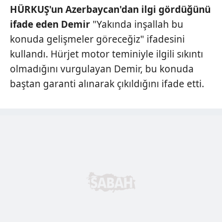
HÜRKUŞ'un Azerbaycan'dan ilgi gördüğünü
Çerezlere ilişkin tercihlerinizi aşağıda yer alan panel
ifade eden Demir
"Yakında inşallah bu
vasıtasıyla belirleyebilirsiniz. Çerezlere ilişkin detaylı bilgi
konuda gelişmeler göreceğiz" ifadesini
için Ayarlar butonuna tıklayabilir,
Çerez Bilgilendirme
Metnimizi
ziyaret edebilirsiniz.
kullandı. Hürjet motor teminiyle ilgili sıkıntı
olmadığını vurgulayan Demir, bu konuda
6698 sayılı Kişisel Verilerin Korunması Kanunu uyarınca
baştan garanti alınarak çıkıldığını ifade etti.
hazırlanmış Aydınlatma Metnimizi okumak ve sitemizde
ilgili mevzuata uygun olarak kullanılan çerezlerle ilgili bilgi
almak için lütfen
tıklayınız
.