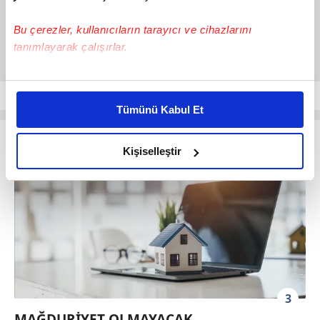
Bu çerezler, kullanıcıların tarayıcı ve cihazlarını
tanımlayarak çalışırlar.
Bu çerezlere izin vermeniz halinde sizlere özel
kişiselleştirilmiş reklamlar sunabilir, sayfalarımızda sizlere
Tümünü Kabul Et
daha iyi reklam deneyimi yaşatabiliriz. Bunu yaparken
amacımızın size daha iyi bir reklam deneyimi sunmak
olduğunu ve sizlere en iyi içerikleri sunabilmek adına
Kişiselleştir
elimizden gelen çabayı gösterdiğimizi ve bu noktada,
reklamların maliyetlerimizi karşılamak noktasında tek gelir
kalemimiz olduğunu sizlere hatırlatmak isteriz.
Her halükârda, kullanıcılar, bu çerezlere izin vermedikleri
takdirde, kullanıcılara hedefli reklamlar
gösterilmeyecektir."
3
Sizlere daha iyi bir hizmet sunabilmek için İnternet
MAĞDURİYET OLMAYACAK