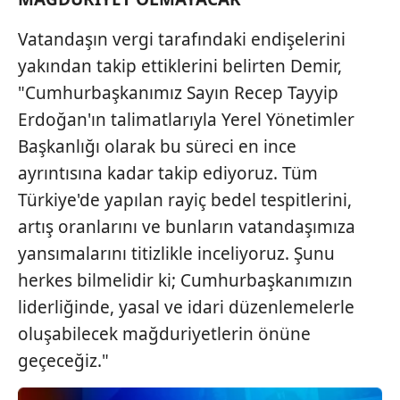
Sitemizde kendimize ve üçüncü kişilere ait çerezler
kullanılmaktadır. Bu çerezler vasıtasıyla çeşitli kişisel
Vatandaşın vergi tarafındaki endişelerini
verileriniz işlenmekte olup gerekli olan çerezler bilgi
yakından takip ettiklerini belirten Demir,
toplumu hizmetlerinin sunulması amacıyla
kullanılmaktadır. Diğer çerezler, sitemizin daha işlevsel
"Cumhurbaşkanımız Sayın Recep Tayyip
kılınması ve kişiselleştirilmesi ve sizlere yönelik
Erdoğan'ın talimatlarıyla Yerel Yönetimler
reklam/pazarlama faaliyetlerinin yapılması, amaçlarıyla
Başkanlığı olarak bu süreci en ince
sınırlı olarak açık rızanız dahilinde kullanılacaktır.
ayrıntısına kadar takip ediyoruz. Tüm
Çerezlere ilişkin tercihlerinizi aşağıda yer alan panel
Türkiye'de yapılan rayiç bedel tespitlerini,
vasıtasıyla belirleyebilirsiniz. Çerezlere ilişkin detaylı bilgi
artış oranlarını ve bunların vatandaşımıza
için Ayarlar butonuna tıklayabilir,
Çerez Bilgilendirme
yansımalarını titizlikle inceliyoruz. Şunu
Metnimizi
ziyaret edebilirsiniz.
herkes bilmelidir ki; Cumhurbaşkanımızın
6698 sayılı Kişisel Verilerin Korunması Kanunu uyarınca
liderliğinde, yasal ve idari düzenlemelerle
hazırlanmış Aydınlatma Metnimizi okumak ve sitemizde
oluşabilecek mağduriyetlerin önüne
ilgili mevzuata uygun olarak kullanılan çerezlerle ilgili bilgi
geçeceğiz."
almak için lütfen
tıklayınız
.