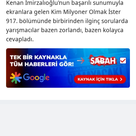
Kenan İmirzalıoğlu'nun başarılı sunumuyla
6698 sayılı Kişisel Verilerin Korunması Kanunu uyarınca
ekranlara gelen Kim Milyoner Olmak İster
hazırlanmış Aydınlatma Metnimizi okumak ve sitemizde
917. bölümünde birbirinden ilginç sorularda
ilgili mevzuata uygun olarak kullanılan çerezlerle ilgili bilgi
yarışmacılar bazen zorlandı, bazen kolayca
almak için lütfen
tıklayınız
.
cevapladı.