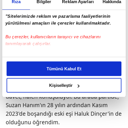
Rıza
Bilgiler
Reklam Ayarları
Hakkında
"Sitelerimizde reklam ve pazarlama faaliyetlerinin
yürütülmesi amaçları ile çerezler kullanılmaktadır.
Bu çerezler, kullanıcıların tarayıcı ve cihazlarını
tanımlayarak çalışırlar.
Bu çerezlere izin vermeniz halinde sizlere özel
3
kişiselleştirilmiş reklamlar sunabilir, sayfalarımızda sizlere
Tümünü Kabul Et
ESKİ EŞİ DE YANINDAYMIŞ!
daha iyi reklam deneyimi yaşatabiliriz. Bunu yaparken
amacımızın size daha iyi bir reklam deneyimi sunmak
Suzan Sabancı'nın, 9 Mart'taki 60. doğum
olduğunu ve sizlere en iyi içerikleri sunabilmek adına
Kişiselleştir
günü şerefine yalısında verdiği muhteşem
elimizden gelen çabayı gösterdiğimizi ve bu noktada,
davet, halen konuşuluyor. Bu arada partide,
reklamların maliyetlerimizi karşılamak noktasında tek gelir
Suzan Hanım'ın 28 yılın ardından Kasım
kalemimiz olduğunu sizlere hatırlatmak isteriz.
2023'de boşandığı eski eşi Haluk Dinçer'in de
Her halükârda, kullanıcılar, bu çerezlere izin vermedikleri
olduğunu öğrendim.
takdirde, kullanıcılara hedefli reklamlar