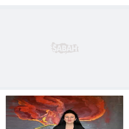
hazırlanmış Aydınlatma Metnimizi okumak ve sitemizde
ilgili mevzuata uygun olarak kullanılan çerezlerle ilgili bilgi
almak için lütfen
tıklayınız
.