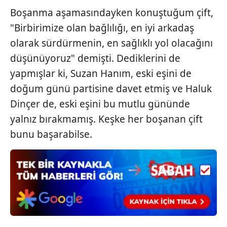
gösterilmeyecektir."
Boşanma aşamasındayken konuştuğum çift,
"Birbirimize olan bağlılığı, en iyi arkadaş
Sizlere daha iyi bir hizmet sunabilmek için İnternet
olarak sürdürmenin, en sağlıklı yol olacağını
Sitemizde kendimize ve üçüncü kişilere ait çerezler
düşünüyoruz" demişti. Dediklerini de
kullanılmaktadır. Bu çerezler vasıtasıyla çeşitli kişisel
verileriniz işlenmekte olup gerekli olan çerezler bilgi
yapmışlar ki, Suzan Hanım, eski eşini de
toplumu hizmetlerinin sunulması amacıyla
doğum günü partisine davet etmiş ve Haluk
kullanılmaktadır. Diğer çerezler, sitemizin daha işlevsel
Dinçer de, eski eşini bu mutlu gününde
kılınması ve kişiselleştirilmesi ve sizlere yönelik
yalnız bırakmamış. Keşke her boşanan çift
reklam/pazarlama faaliyetlerinin yapılması, amaçlarıyla
sınırlı olarak açık rızanız dahilinde kullanılacaktır.
bunu başarabilse.
Çerezlere ilişkin tercihlerinizi aşağıda yer alan panel
vasıtasıyla belirleyebilirsiniz. Çerezlere ilişkin detaylı bilgi
için Ayarlar butonuna tıklayabilir,
Çerez Bilgilendirme
Metnimizi
ziyaret edebilirsiniz.
6698 sayılı Kişisel Verilerin Korunması Kanunu uyarınca