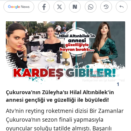
1
Çukurova'nın Züleyha'sı Hilal Altınbilek'in
annesi gençliği ve güzelliği ile büyüledi!
Atv'nin reyting roketmeni dizisi Bir Zamanlar
Çukurova'nın sezon finali yapmasıyla
oyuncular soluğu tatilde almıştı. Başarılı