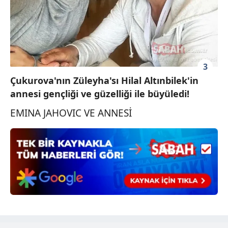
3
Çukurova'nın Züleyha'sı Hilal Altınbilek'in
annesi gençliği ve güzelliği ile büyüledi!
EMINA JAHOVIC VE ANNESİ