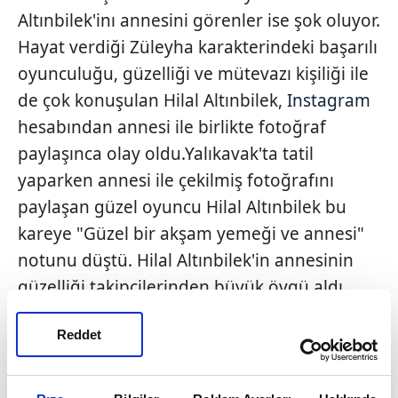
Altınbilek'inı annesini görenler ise şok oluyor.
Hayat verdiği Züleyha karakterindeki başarılı
oyunculuğu, güzelliği ve mütevazı kişiliği ile
de çok konuşulan Hilal Altınbilek,
Instagram
hesabından annesi ile birlikte fotoğraf
paylaşınca olay oldu.Yalıkavak'ta tatil
yaparken annesi ile çekilmiş fotoğrafını
paylaşan güzel oyuncu Hilal Altınbilek bu
kareye "Güzel bir akşam yemeği ve annesi"
notunu düştü. Hilal Altınbilek'in annesinin
güzelliği takipçilerinden büyük övgü aldı.
"Hilal Altınbilek ve annesi abla kardeş
Reddet
gibiler!" yorumları yapılan fotoğraf çok
beğenildi. İşte Bir Zamanlar Çukurova'nın
Züleyha'sı Hilal Altınbilek'in annesi ve sizin